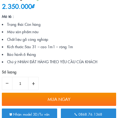
2.350.000₫
Mô tả :
Trạng thái:Còn hàng
Màu sản phẩm:nâu
Chất liệu:gỗ công nghiệp
Kích thước:Sâu 31 – cao 1m1 – rộng 1m
Bảo hành:6 tháng
Chú ý:NHẬN ĐẶT HÀNG THEO YÊU CẦU CỦA KHÁCH
Số lượng
–
+
MUA NGAY
Nhận model 3D/Tư vấn
0868.76.1368