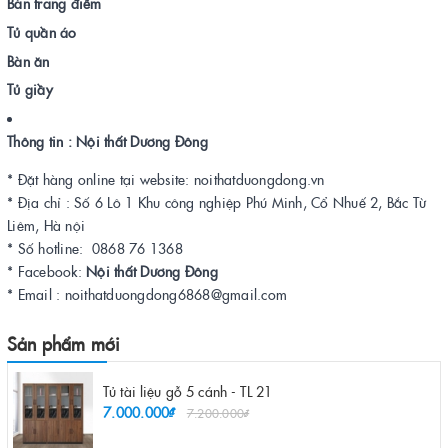
Bàn trang điểm
Tủ quần áo
Bàn ăn
Tủ giầy
Thông tin : Nội thất Dương Đông
* Đặt hàng online tại website: noithatduongdong.vn
* Địa chỉ : Số 6 Lô 1 Khu công nghiệp Phú Minh, Cổ Nhuế 2, Bắc Từ
Liêm, Hà nội
* Số hotline: 0868 76 1368
* Facebook:
Nội thất Dương Đông
* Email : noithatduongdong6868@gmail.com
Sản phẩm mới
Tủ tài liệu gỗ 5 cánh - TL 21
7.000.000₫
7.200.000₫