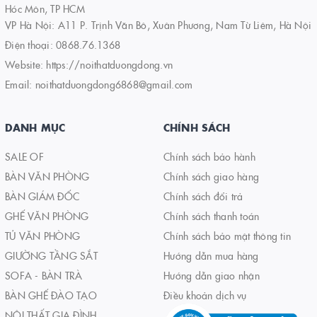
Hóc Môn, TP HCM
VP Hà Nội: A11 P. Trịnh Văn Bô, Xuân Phương, Nam Từ Liêm, Hà Nội
Điện thoại:
0868.76.1368
Website:
https://noithatduongdong.vn
Email:
noithatduongdong6868@gmail.com
DANH MỤC
CHÍNH SÁCH
SALE OF
Chính sách bảo hành
BÀN VĂN PHÒNG
Chính sách giao hàng
BÀN GIÁM ĐỐC
Chính sách đổi trả
GHẾ VĂN PHÒNG
Chính sách thanh toán
TỦ VĂN PHÒNG
Chính sách bảo mật thông tin
GIƯỜNG TẦNG SẮT
Hướng dẫn mua hàng
SOFA - BÀN TRÀ
Hướng dẫn giao nhận
BÀN GHẾ ĐÀO TẠO
Điều khoản dịch vụ
NỘI THẤT GIA ĐÌNH