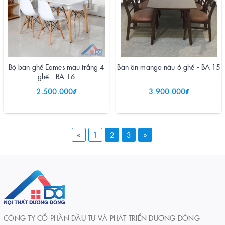
Bộ bàn ghế Eames màu trắng 4
Bàn ăn mango nâu 6 ghế - BA 15
ghế - BA 16
2.500.000₫
3.900.000₫
«
1
2
3
»
CÔNG TY CỔ PHẦN ĐẦU TƯ VÀ PHÁT TRIỂN DƯƠNG ĐÔNG