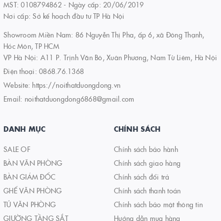
MST: 0108794862 - Ngày cấp: 20/06/2019
Nơi cấp: Sở kế hoạch đầu tư TP Hà Nội
Showroom Miền Nam: 86 Nguyễn Thị Pha, ấp 6, xã Đông Thạnh,
Hóc Môn, TP HCM
VP Hà Nội: A11 P. Trịnh Văn Bô, Xuân Phương, Nam Từ Liêm, Hà Nội
Điện thoại:
0868.76.1368
Website:
https://noithatduongdong.vn
Email:
noithatduongdong6868@gmail.com
DANH MỤC
CHÍNH SÁCH
SALE OF
Chính sách bảo hành
BÀN VĂN PHÒNG
Chính sách giao hàng
BÀN GIÁM ĐỐC
Chính sách đổi trả
GHẾ VĂN PHÒNG
Chính sách thanh toán
TỦ VĂN PHÒNG
Chính sách bảo mật thông tin
GIƯỜNG TẦNG SẮT
Hướng dẫn mua hàng