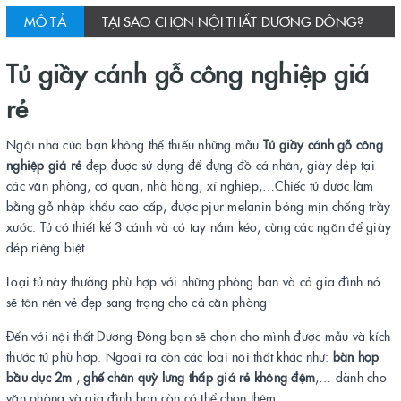
MÔ TẢ
TẠI SAO CHỌN NỘI THẤT DƯƠNG ĐÔNG?
Tủ giầy cánh gỗ công nghiệp giá
rẻ
Ngôi nhà của bạn không thể thiếu những mẫu
Tủ giầy cánh gỗ công
nghiệp giá rẻ
đẹp được sử dụng để đựng đồ cá nhân, giày dép tại
các văn phòng, cơ quan, nhà hàng, xí nghiệp,…Chiếc tủ được làm
bằng gỗ nhập khẩu cao cấp, được pjur melanin bóng mịn chống trầy
xước. Tủ có thiết kế 3 cánh và có tay nắm kéo, cùng các ngăn để giày
dép riêng biệt.
Loại tủ này thường phù hợp với những phòng ban và cả gia đình nó
sẽ tôn nên vẻ đẹp sang trọng cho cả căn phòng
Đến với nội thất Dương Đông bạn sẽ chọn cho mình được mẫu và kích
thước tủ phù hợp. Ngoài ra còn các loại nội thất khác như:
bàn họp
bầu dục 2m
,
ghế chân quỳ lưng thấp giá rẻ không đệm
,… dành cho
văn phòng và gia đình bạn còn có thể chọn thêm.