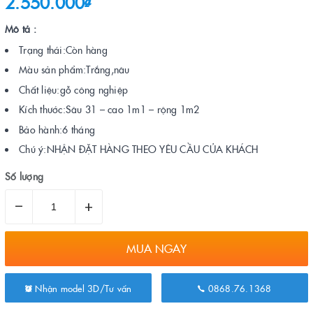
2.550.000₫
Mô tả :
Trạng thái:Còn hàng
Màu sản phẩm:Trắng,nâu
Chất liệu:gỗ công nghiệp
Kích thước:Sâu 31 – cao 1m1 – rộng 1m2
Bảo hành:6 tháng
Chú ý:NHẬN ĐẶT HÀNG THEO YÊU CẦU CỦA KHÁCH
Số lượng
–
+
MUA NGAY
Nhận model 3D/Tư vấn
0868.76.1368