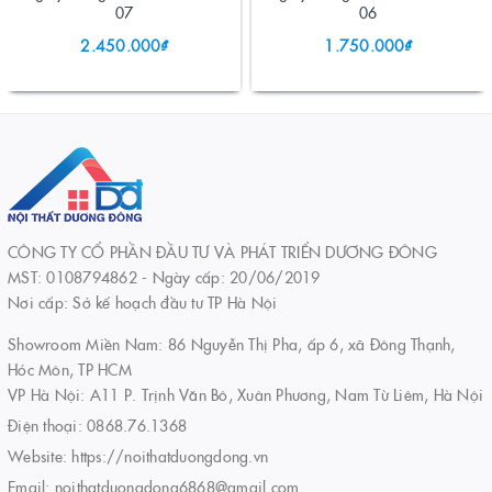
07
06
2.450.000₫
1.750.000₫
CÔNG TY CỔ PHẦN ĐẦU TƯ VÀ PHÁT TRIỂN DƯƠNG ĐÔNG
MST: 0108794862 - Ngày cấp: 20/06/2019
Nơi cấp: Sở kế hoạch đầu tư TP Hà Nội
Showroom Miền Nam: 86 Nguyễn Thị Pha, ấp 6, xã Đông Thạnh,
Hóc Môn, TP HCM
VP Hà Nội: A11 P. Trịnh Văn Bô, Xuân Phương, Nam Từ Liêm, Hà Nội
Điện thoại:
0868.76.1368
Website:
https://noithatduongdong.vn
Email:
noithatduongdong6868@gmail.com