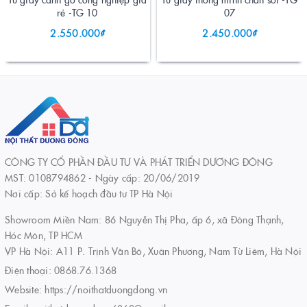
rẻ -TG 10
07
2.550.000₫
2.450.000₫
CÔNG TY CỔ PHẦN ĐẦU TƯ VÀ PHÁT TRIỂN DƯƠNG ĐÔNG
MST: 0108794862 - Ngày cấp: 20/06/2019
Nơi cấp: Sở kế hoạch đầu tư TP Hà Nội
Showroom Miền Nam: 86 Nguyễn Thị Pha, ấp 6, xã Đông Thạnh,
Hóc Môn, TP HCM
VP Hà Nội: A11 P. Trịnh Văn Bô, Xuân Phương, Nam Từ Liêm, Hà Nội
Điện thoại:
0868.76.1368
Website:
https://noithatduongdong.vn