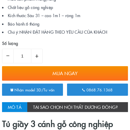
Chất liệu:gỗ công nghiệp
Kích thước:Sâu 31 – cao 1m1 – rộng 1m
Bảo hành:6 tháng
Chú ý:NHẬN ĐẶT HÀNG THEO YÊU CẦU CỦA KHÁCH
Số lượng
–
+
MUA NGAY
Nhận model 3D/Tư vấn
0868.76.1368
MÔ TẢ
TẠI SAO CHỌN NỘI THẤT DƯƠNG ĐÔNG?
Tủ giầy 3 cánh gỗ công nghiệp