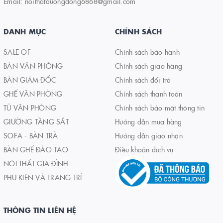
Email:
noithatduongdong6868@gmail.com
DANH MỤC
CHÍNH SÁCH
SALE OF
Chính sách bảo hành
BÀN VĂN PHÒNG
Chính sách giao hàng
BÀN GIÁM ĐỐC
Chính sách đổi trả
GHẾ VĂN PHÒNG
Chính sách thanh toán
TỦ VĂN PHÒNG
Chính sách bảo mật thông tin
GIƯỜNG TẦNG SẮT
Hướng dẫn mua hàng
SOFA - BÀN TRÀ
Hướng dẫn giao nhận
BÀN GHẾ ĐÀO TẠO
Điều khoản dịch vụ
NỘI THẤT GIA ĐÌNH
PHỤ KIỆN VÀ TRANG TRÍ
THÔNG TIN LIÊN HỆ