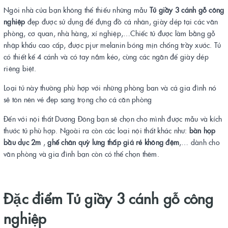
Ngôi nhà của bạn không thể thiếu những mẫu
Tủ giầy 3 cánh gỗ công
nghiệp
đẹp được sử dụng để đựng đồ cá nhân, giày dép tại các văn
phòng, cơ quan, nhà hàng, xí nghiệp,…Chiếc tủ được làm bằng gỗ
nhập khẩu cao cấp, được pjur melanin bóng mịn chống trầy xước. Tủ
có thiết kế 4 cánh và có tay nắm kéo, cùng các ngăn để giày dép
riêng biệt.
Loại tủ này thường phù hợp với những phòng ban và cả gia đình nó
sẽ tôn nên vẻ đẹp sang trọng cho cả căn phòng
Đến với nội thất Dương Đông bạn sẽ chọn cho mình được mẫu và kích
thước tủ phù hợp. Ngoài ra còn các loại nội thất khác như:
bàn họp
bầu dục 2m
,
ghế chân quỳ lưng thấp giá rẻ không đệm
,… dành cho
văn phòng và gia đình bạn còn có thể chọn thêm.
Đặc điểm Tủ giầy 3 cánh gỗ công
nghiệp