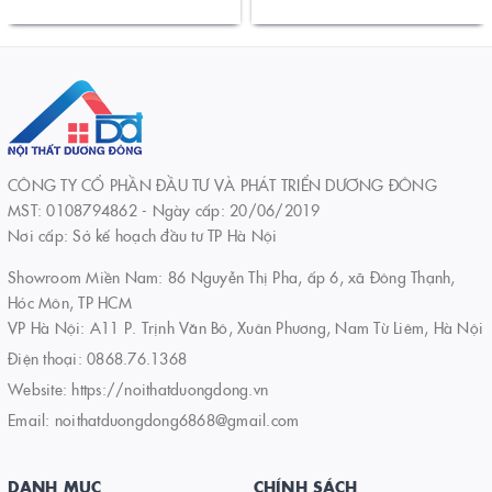
CÔNG TY CỔ PHẦN ĐẦU TƯ VÀ PHÁT TRIỂN DƯƠNG ĐÔNG
MST: 0108794862 - Ngày cấp: 20/06/2019
Nơi cấp: Sở kế hoạch đầu tư TP Hà Nội
Showroom Miền Nam: 86 Nguyễn Thị Pha, ấp 6, xã Đông Thạnh,
Hóc Môn, TP HCM
VP Hà Nội: A11 P. Trịnh Văn Bô, Xuân Phương, Nam Từ Liêm, Hà Nội
Điện thoại:
0868.76.1368
Website:
https://noithatduongdong.vn
Email:
noithatduongdong6868@gmail.com
DANH MỤC
CHÍNH SÁCH