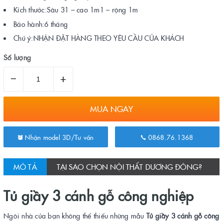
Kích thước:Sâu 31 – cao 1m1 – rộng 1m
Bảo hành:6 tháng
Chú ý:NHẬN ĐẶT HÀNG THEO YÊU CẦU CỦA KHÁCH
Số lượng
–
+
MUA NGAY
Nhận model 3D/Tư vấn
0868.76.1368
MÔ TẢ
TẠI SAO CHỌN NỘI THẤT DƯƠNG ĐÔNG?
Tủ giầy 3 cánh gỗ công nghiệp
Ngôi nhà của bạn không thể thiếu những mẫu
Tủ giầy 3 cánh gỗ công