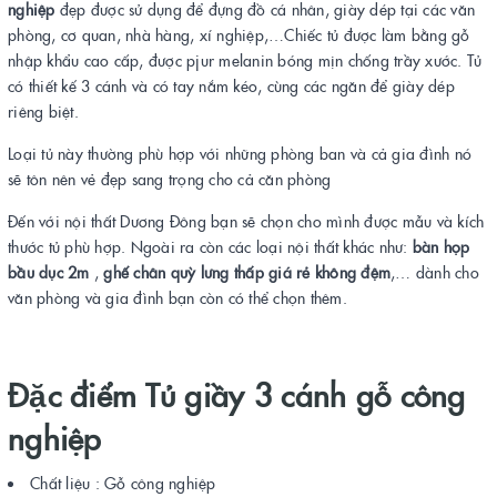
nghiệp
đẹp được sử dụng để đựng đồ cá nhân, giày dép tại các văn
phòng, cơ quan, nhà hàng, xí nghiệp,…Chiếc tủ được làm bằng gỗ
nhập khẩu cao cấp, được pjur melanin bóng mịn chống trầy xước. Tủ
có thiết kế 3 cánh và có tay nắm kéo, cùng các ngăn để giày dép
riêng biệt.
Loại tủ này thường phù hợp với những phòng ban và cả gia đình nó
sẽ tôn nên vẻ đẹp sang trọng cho cả căn phòng
Đến với nội thất Dương Đông bạn sẽ chọn cho mình được mẫu và kích
thước tủ phù hợp. Ngoài ra còn các loại nội thất khác như:
bàn họp
bầu dục 2m
,
ghế chân quỳ lưng thấp giá rẻ không đệm
,… dành cho
văn phòng và gia đình bạn còn có thể chọn thêm.
Đặc điểm Tủ giầy 3 cánh gỗ công
nghiệp
Chất liệu : Gỗ công nghiệp