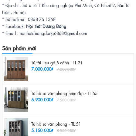
* Địa chỉ : Số 6 Lô 1 Khu công nghiệp Phú Minh, Cổ Nhuế 2, Bắc Từ
Liêm, Hà nội
* Số hotline: 0868 76 1368
* Facebook:
Nội thất Dương Đông
* Email : noithatduongdong6868@gmail.com
Sản phẩm mới
Tủ tài liệu gỗ 5 cánh - TL 21
7.000.000₫
7.200.000₫
Tủ hồ sơ văn phòng hiện đại - TL 55
6.900.000₫
7.500.000₫
Tủ hồ sơ văn phòng - TL 51
5.150.000₫
5.800.000₫