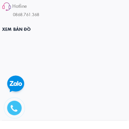
Hotline
0868.761.368
XEM BẢN ĐỒ
© Bản quyền thuộc về CÔNG TY CỔ PHẦN ĐẦU TƯ VÀ PT DƯƠNG ĐÔNG