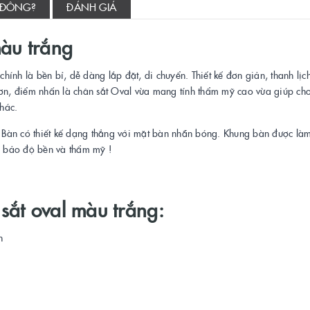
 ĐÔNG?
ĐÁNH GIÁ
màu trắng
chính là bền bỉ, dễ dàng lắp đặt, di chuyển. Thiết kế đơn giản, thanh lịc
n, điểm nhấn là chân sắt Oval vừa mang tính thẩm mỹ cao vừa giúp ch
hác.
Bàn có thiết kế dạng thẳng với mặt bàn nhẵn bóng. Khung bàn được làm
 bảo độ bền và thẩm mỹ !
 sắt oval màu trắng:
n