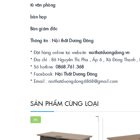
tủ văn phòng
bàn họp
Bàn giám đốc
Thông tin : Nội thất Dương Đông
* Đặt hàng online tại website:
noithatduongdong.vn
* Địa chỉ : 86 Nguyễn Thị Pha , Ấp 6 , Xã Đông Thạnh
* Số hotline:
0868.761.368
* Facebook:
Nội Thất Dương Đông
* Email : noithatduongdong6868@gmail.com
SẢN PHẨM CÙNG LOẠI
6%