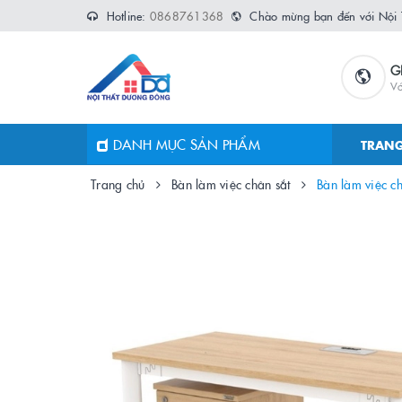
Hotline:
0868761368
Chào mừng bạn đến với Nội
G
Vớ
DANH MỤC SẢN PHẨM
TRANG
Trang chủ
Bàn làm việc chân sắt
Bàn làm việc c