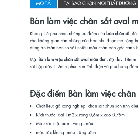
MÔ TẢ
TẠI SAO CHỌN NỘI THẤT DƯƠNG
Bàn làm việc chân sắt oval 
Không thể phủ nhận những ưu điểm của
bàn chân sắt
đó 
cho không gian căn phòng của bạn như được mở rộng hơ
dùng an toàn hơn so với nhiều mẫu chân bàn góc cạnh k
Mặt
Bàn làm việc chân sắt oval màu đen
, độ dày 18mm. 
sắt hộp dày 1.2mm phun sơn tĩnh điện và phủ bóng đảm
Đặc điểm Bàn làm việc chân
Chất liệu: gỗ công nghiệp, chân sắt phun sơn tĩnh điệ
Kích thước: dài 1m2 x rộng 0,6m x cao 0.75m
Màu sắc mặt bàn: vàng , nâu
màu sắc khung: màu trắng ,đen