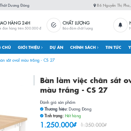
 Thất Dương Đông
86 Nguyễn Thị Pha
IAO HÀNG 24H
CHẤT LƯỢNG
i đơn hàng trên 500.000 đ
Bảo đảm chất lượng
N
 CHỦ
GIỚI THIỆU
DỰ ÁN
CHÍNH SÁCH
TIN TỨC
Y
hân sắt oval màu trắng - CS 27
Bàn làm việc chân sắt o
màu trắng - CS 27
Đánh giá sản phẩm
Thương hiệu:
Dương Đông
Tình trạng:
Hết hàng
1.250.000₫
1.350.000₫