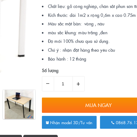
Chất liệu: gỗ công nghiệp, chân sắt phun sơn t
Kích thước: dài 1m2 x rộng 0,6m x cao 0.75m
Màu sắc mặt bàn: vàng , nâu
màu sắc khung: màu trắng ,đen
Độ mới 100% chưa qua sử dụng.
Chú ý : nhận đặt hàng theo yêu cầu
Bảo hành : 12 tháng
Số lượng
–
+
MUA NGAY
Nhận model 3D/Tư vấn
0868.76.1