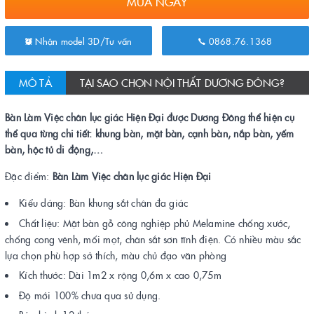
MUA NGAY
Nhận model 3D/Tư vấn
0868.76.1368
MÔ TẢ
TẠI SAO CHỌN NỘI THẤT DƯƠNG ĐÔNG?
Bàn Làm Việc chân lục giác Hiện Đại được Dương Đông thể hiện cụ
thể qua từng chi tiết: khung bàn, mặt bàn, cạnh bàn, nắp bàn, yếm
bàn, hộc tủ di động,…
Đặc điểm:
Bàn Làm Việc chân lục giác Hiện Đại
Kiểu dáng: Bàn khung sắt chân đa giác
Chất liệu: Mặt bàn gỗ công nghiệp phủ Melamine chống xước,
chống cong vênh, mối mọt, chân sắt sơn tĩnh điện. Có nhiều màu sắc
lựa chọn phù hợp sở thích, màu chủ đạo văn phòng
Kích thước: Dài 1m2 x rộng 0,6m x cao 0,75m
Độ mới 100% chưa qua sử dụng.