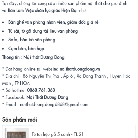
Tại đây, chúng tôi cung cấp nhiều sản phẩm nội thất cho gia đình
và
Bàn Làm Việc chân lục giác Hiện Đại
như:
Bàn ghế văn phòng nhân viên, giám đốc giá rẻ
Tủ sắt, tủ gỗ đựng tài liệu văn phòng
Sofa, bàn trà văn phòng
Cụm bàn, bàn họp
Thông tin : Nội thất Dương Đông
* Đặt hàng online tại website:
noithatduongdong.vn
* Địa chỉ : 86 Nguyễn Thị Pha , Ấp 6 , Xã Đông Thạnh , Huyện Hóc
Môn , TP HCM
* Số hotline:
0868.761.368
* Facebook:
Nội Thất Dương Đông
* Email : noithatduongdong6868@gmail.com
Sản phẩm mới
Tủ tài liệu gỗ 5 cánh - TL 21