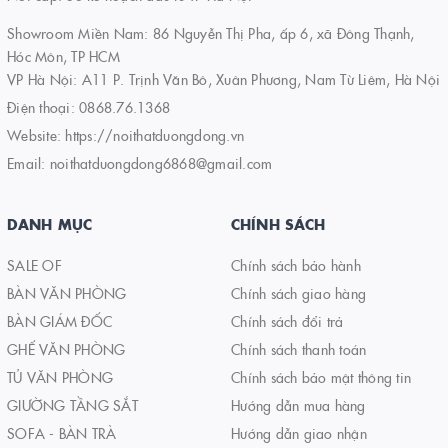
Showroom Miền Nam: 86 Nguyễn Thị Pha, ấp 6, xã Đông Thạnh,
Hóc Môn, TP HCM
VP Hà Nội: A11 P. Trịnh Văn Bô, Xuân Phương, Nam Từ Liêm, Hà Nội
Điện thoại:
0868.76.1368
Website:
https://noithatduongdong.vn
Email:
noithatduongdong6868@gmail.com
DANH MỤC
CHÍNH SÁCH
SALE OF
Chính sách bảo hành
BÀN VĂN PHÒNG
Chính sách giao hàng
BÀN GIÁM ĐỐC
Chính sách đổi trả
GHẾ VĂN PHÒNG
Chính sách thanh toán
TỦ VĂN PHÒNG
Chính sách bảo mật thông tin
GIƯỜNG TẦNG SẮT
Hướng dẫn mua hàng
SOFA - BÀN TRÀ
Hướng dẫn giao nhận