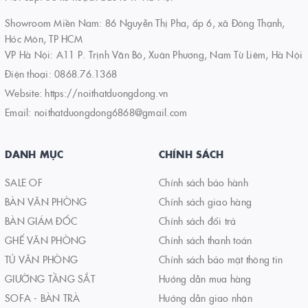
Showroom Miền Nam: 86 Nguyễn Thị Pha, ấp 6, xã Đông Thạnh,
Hóc Môn, TP HCM
VP Hà Nội: A11 P. Trịnh Văn Bô, Xuân Phương, Nam Từ Liêm, Hà Nội
Điện thoại:
0868.76.1368
Website:
https://noithatduongdong.vn
Email:
noithatduongdong6868@gmail.com
DANH MỤC
CHÍNH SÁCH
SALE OF
Chính sách bảo hành
BÀN VĂN PHÒNG
Chính sách giao hàng
BÀN GIÁM ĐỐC
Chính sách đổi trả
GHẾ VĂN PHÒNG
Chính sách thanh toán
TỦ VĂN PHÒNG
Chính sách bảo mật thông tin
GIƯỜNG TẦNG SẮT
Hướng dẫn mua hàng
SOFA - BÀN TRÀ
Hướng dẫn giao nhận