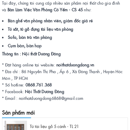
Tại đây, chúng tôi cung cấp nhiều sản phẩm nội thất cho gia đình
và
Bàn Làm Việc Văn Phòng Có Yếm - CS 45
như:
Bàn ghế văn phòng nhân viên, giám đốc giá rẻ
Tủ sắt, tủ gỗ đựng tài liệu văn phòng
Sofa, bàn trà văn phòng
Cụm bàn, bàn họp
Thông tin : Nội thất Dương Đông
* Đặt hàng online tại website:
noithatduongdong.vn
* Địa chỉ : 86 Nguyễn Thị Pha , Ấp 6 , Xã Đông Thạnh , Huyện Hóc
Môn , TP HCM
* Số hotline:
0868.761.368
* Facebook:
Nội Thất Dương Đông
* Email : noithatduongdong6868@gmail.com
Sản phẩm mới
Tủ tài liệu gỗ 5 cánh - TL 21