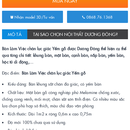
MUA NGAY
Nhận model 3D/Tư vấn
0868.76.1368
MÔ TẢ
TẠI SAO CHỌN NỘI THẤT DƯƠNG ĐÔNG?
Bàn Làm Việc chân lục giác Yếm gỗ được Dương Đông thể hiện cụ thể
qua từng chi tiết: khung bàn, mặt bàn, cạnh bàn, nắp bàn, yếm bàn,
hộc tủ di động,…
Đặc điểm:
Bàn Làm Việc chân lục giác Yếm gỗ
Kiểu dáng: Bàn khung sắt chân đa giác, có yếm bàn
Chất liệu: Mặt bàn gỗ công nghiệp phủ Melamine chống xước,
chống cong vênh, mối mọt, chân sắt sơn tĩnh điện. Có nhiều màu sắc
lựa chọn phù hợp sở thích, màu chủ đạo văn phòng
Kích thước: Dài 1m2 x rộng 0,6m x cao 0,75m
Độ mới 100% chưa qua sử dụng.