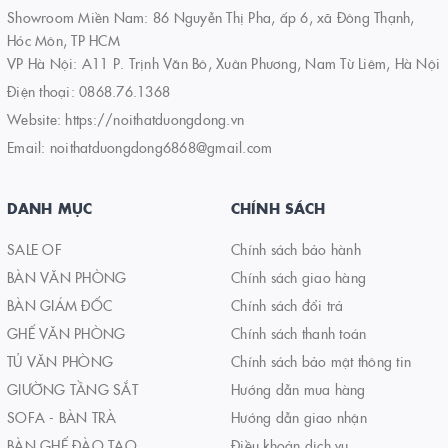
Showroom Miền Nam: 86 Nguyễn Thị Pha, ấp 6, xã Đông Thạnh,
Hóc Môn, TP HCM
VP Hà Nội: A11 P. Trịnh Văn Bô, Xuân Phương, Nam Từ Liêm, Hà Nội
Điện thoại:
0868.76.1368
Website:
https://noithatduongdong.vn
Email:
noithatduongdong6868@gmail.com
DANH MỤC
CHÍNH SÁCH
SALE OF
Chính sách bảo hành
BÀN VĂN PHÒNG
Chính sách giao hàng
BÀN GIÁM ĐỐC
Chính sách đổi trả
GHẾ VĂN PHÒNG
Chính sách thanh toán
TỦ VĂN PHÒNG
Chính sách bảo mật thông tin
GIƯỜNG TẦNG SẮT
Hướng dẫn mua hàng
SOFA - BÀN TRÀ
Hướng dẫn giao nhận
BÀN GHẾ ĐÀO TẠO
Điều khoản dịch vụ