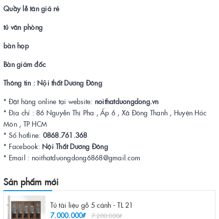
Quầy lễ tân giá rẻ
tủ văn phòng
bàn họp
Bàn giám đốc
Thông tin : Nội thất Dương Đông
* Đặt hàng online tại website:
noithatduongdong.vn
* Địa chỉ : 86 Nguyễn Thị Pha , Ấp 6 , Xã Đông Thạnh , Huyện Hóc
Môn , TP HCM
* Số hotline:
0868.761.368
* Facebook:
Nội Thất Dương Đông
* Email : noithatduongdong6868@gmail.com
Sản phẩm mới
Tủ tài liệu gỗ 5 cánh - TL 21
7.000.000₫
7.200.000₫