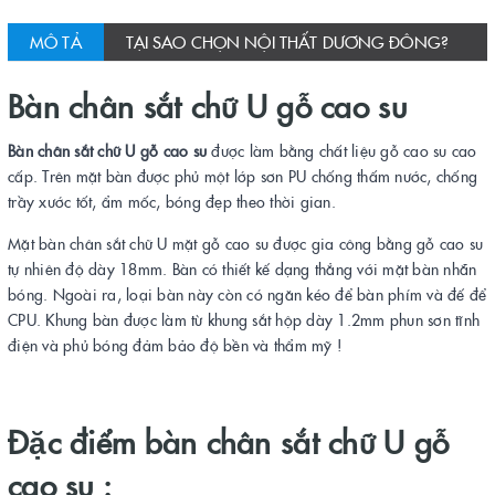
MÔ TẢ
TẠI SAO CHỌN NỘI THẤT DƯƠNG ĐÔNG?
Bàn chân sắt chữ U gỗ cao su
Bàn chân sắt chữ U gỗ cao su
được làm bằng chất liệu gỗ cao su cao
cấp. Trên mặt bàn được phủ một lớp sơn PU chống thấm nước, chống
trầy xước tốt, ẩm mốc, bóng đẹp theo thời gian.
Mặt bàn chân sắt chữ U mặt gỗ cao su được gia công bằng gỗ cao su
tự nhiên độ dày 18mm. Bàn có thiết kế dạng thẳng với mặt bàn nhẵn
bóng. Ngoài ra, loại bàn này còn có ngăn kéo để bàn phím và đế để
CPU. Khung bàn được làm từ khung sắt hộp dày 1.2mm phun sơn tĩnh
điện và phủ bóng đảm bảo độ bền và thẩm mỹ !
Đặc điểm bàn chân sắt chữ U gỗ
cao su :