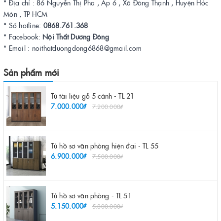
* Địa chỉ : 86 Nguyễn Thị Pha , Ấp 6 , Xã Đông Thạnh , Huyện Hóc
Môn , TP HCM
* Số hotline:
0868.761.368
* Facebook:
Nội Thất Dương Đông
* Email : noithatduongdong6868@gmail.com
Sản phẩm mới
Tủ tài liệu gỗ 5 cánh - TL 21
7.000.000₫
7.200.000₫
Tủ hồ sơ văn phòng hiện đại - TL 55
6.900.000₫
7.500.000₫
Tủ hồ sơ văn phòng - TL 51
5.150.000₫
5.800.000₫