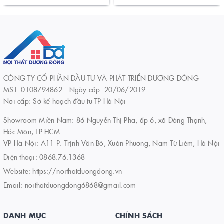
CÔNG TY CỔ PHẦN ĐẦU TƯ VÀ PHÁT TRIỂN DƯƠNG ĐÔNG
MST: 0108794862 - Ngày cấp: 20/06/2019
Nơi cấp: Sở kế hoạch đầu tư TP Hà Nội
Showroom Miền Nam: 86 Nguyễn Thị Pha, ấp 6, xã Đông Thạnh,
Hóc Môn, TP HCM
VP Hà Nội: A11 P. Trịnh Văn Bô, Xuân Phương, Nam Từ Liêm, Hà Nội
Điện thoại:
0868.76.1368
Website:
https://noithatduongdong.vn
Email:
noithatduongdong6868@gmail.com
DANH MỤC
CHÍNH SÁCH