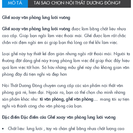
MÔ TẢ
TẠI SAO CHỌN NỘI THẤT DƯƠNG ĐÔNG?
Ghế xoay văn phòng lưng lưới vuông
Ghế xoay văn phòng lưng lưới vuông
được làm bằng chất liệu nhựa
cao cấp. Giúp bạn ngồi làm việc thoải mái. Ghế được làm rất chắc
chắn với đệm ngồi êm ái giúp bạn thả lỏng cơ thể khi làm việc.
Loại ghế này tuy thiết kế đơn giản nhưng ngồi rất thoải mái. Người ta
thường đặt dáng ghế này trong phòng làm việc để giúp thúc đẩy hiệu
quả làm việc tốt hơn. Sở hữu những mẫu ghế này cho không gian văn
phòng đầy đủ tiện nghi và đẹp hơn
Nội Thất Dương Đông chuyên cung cấp các sản phẩm nội thất văn
phòng giá rẻ, hiện đại. Ngoài ra, bạn có thể chọn cho mình những
sản phẩm khác như:
tủ văn phòng, ghế văn phòng…
mang tới sự tiện
nghi và thành công cho văn phòng của bạn.
Đặc điểm Đặc điểm của Ghế xoay văn phòng lưng lưới vuông
Chất liệu: lưng lưới , tay và chân ghế bằng nhựa chất lượng cao