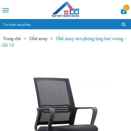
0
Toggle
navigation
Trang chủ
Ghế xoay
Ghế xoay văn phòng lưng lưới vuông -
GX 15