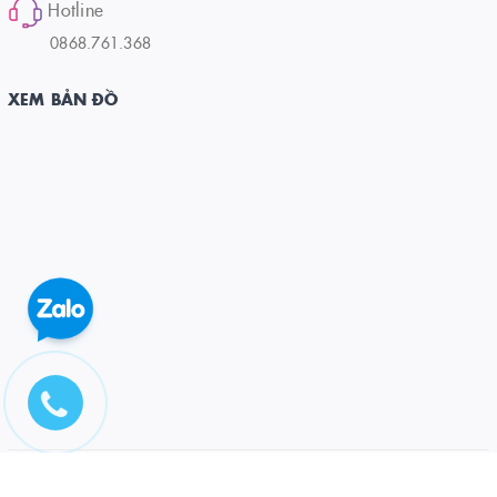
Hotline
0868.761.368
XEM BẢN ĐỒ
© Bản quyền thuộc về CÔNG TY CỔ PHẦN ĐẦU TƯ VÀ PT DƯƠNG ĐÔNG