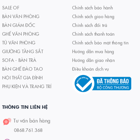
SALE OF
Chính sách bảo hành
BÀN VĂN PHÒNG
Chính sách giao hàng
BÀN GIÁM ĐỐC
Chính sách đổi trả
GHẾ VĂN PHÒNG
Chính sách thanh toán
TỦ VĂN PHÒNG
Chính sách bảo mật thông tin
GIƯỜNG TẦNG SẮT
Hướng dẫn mua hàng
SOFA - BÀN TRÀ
Hướng dẫn giao nhận
BÀN GHẾ ĐÀO TẠO
Điều khoản dịch vụ
NỘI THẤT GIA ĐÌNH
PHỤ KIỆN VÀ TRANG TRÍ
THÔNG TIN LIÊN HỆ
Tư vấn bán hàng
0868.761.368