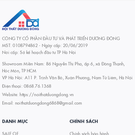
CÔNG TY CỔ PHẦN ĐẦU TƯ VÀ PHÁT TRIỂN DƯƠNG ĐÔNG
MST: 0108794862 - Ngày cấp: 20/06/2019
Nơi cấp: Sở kế hoạch đầu tư TP Hà Nội
Showroom Miền Nam: 86 Nguyễn Thị Pha, ấp 6, xã Đông Thạnh,
Hóc Môn, TP HCM
VP Hà Nội: A11 P. Trịnh Văn Bô, Xuân Phương, Nam Từ Liêm, Hà Nội
Điện thoại:
0868.76.1368
Website:
https://noithatduongdong.vn
Email:
noithatduongdong6868@gmail.com
DANH MỤC
CHÍNH SÁCH
SALE OF
Chính sách bảo hành