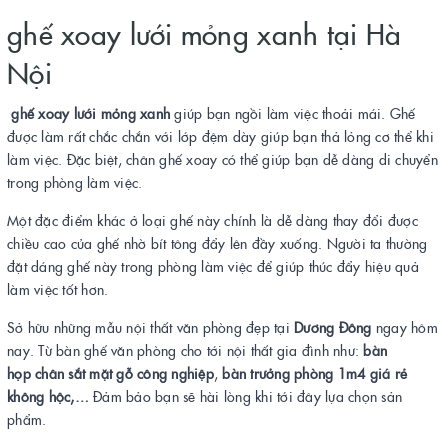
ghế xoay lưới mỏng xanh tại Hà
Nội
ghế xoay lưới mỏng xanh
giúp bạn ngồi làm việc thoải mái. Ghế
được làm rất chắc chắn với lớp đệm dày giúp bạn thả lỏng cơ thể khi
làm việc. Đặc biệt, chân ghế xoay có thể giúp bạn dễ dàng di chuyển
trong phòng làm việc.
Một đặc điểm khác ở loại ghế này chính là dễ dàng thay đổi được
chiều cao của ghế nhờ bít tông đẩy lên đầy xuống. Người ta thường
đặt dáng ghế này trong phòng làm việc để giúp thúc đẩy hiệu quả
làm việc tốt hơn.
Sở hữu những mẫu nội thất văn phòng đẹp tại
Dương Đông
ngay hôm
nay. Từ bàn ghế văn phòng cho tới nội thất gia đình như:
bàn
họp chân sắt mặt gỗ công nghiệp
,
bàn trưởng phòng 1m4 giá rẻ
không hộc,…
Đảm bảo bạn sẽ hài lòng khi tới đây lựa chọn sản
phẩm.