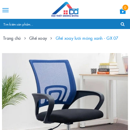
0
Toggle
navigation
Trang chủ
Ghế xoay
Ghế xoay lưới mỏng xanh - GX 07