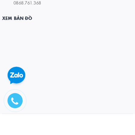
0868.761.368
XEM BẢN ĐỒ
© Bản quyền thuộc về CÔNG TY CỔ PHẦN ĐẦU TƯ VÀ PT DƯƠNG ĐÔNG
Cung cấp bởi
Sapo