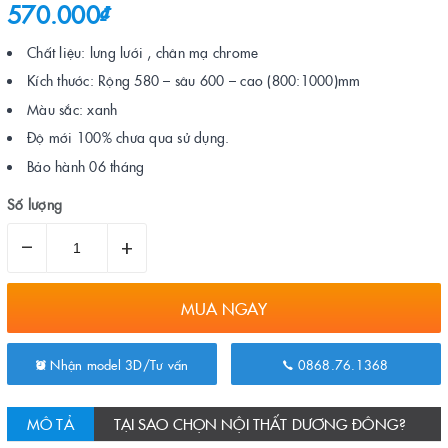
570.000₫
Chất liệu: lưng lưới , chân mạ chrome
Kích thước: Rộng 580 – sâu 600 – cao (800:1000)mm
Màu sắc: xanh
Độ mới 100% chưa qua sử dụng.
Bảo hành 06 tháng
Số lượng
–
+
MUA NGAY
Nhận model 3D/Tư vấn
0868.76.1368
MÔ TẢ
TẠI SAO CHỌN NỘI THẤT DƯƠNG ĐÔNG?