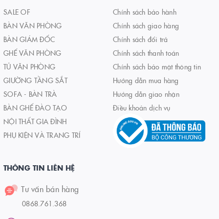
SALE OF
Chính sách bảo hành
BÀN VĂN PHÒNG
Chính sách giao hàng
BÀN GIÁM ĐỐC
Chính sách đổi trả
GHẾ VĂN PHÒNG
Chính sách thanh toán
TỦ VĂN PHÒNG
Chính sách bảo mật thông tin
GIƯỜNG TẦNG SẮT
Hướng dẫn mua hàng
SOFA - BÀN TRÀ
Hướng dẫn giao nhận
BÀN GHẾ ĐÀO TẠO
Điều khoản dịch vụ
NỘI THẤT GIA ĐÌNH
PHỤ KIỆN VÀ TRANG TRÍ
THÔNG TIN LIÊN HỆ
Tư vấn bán hàng
0868.761.368