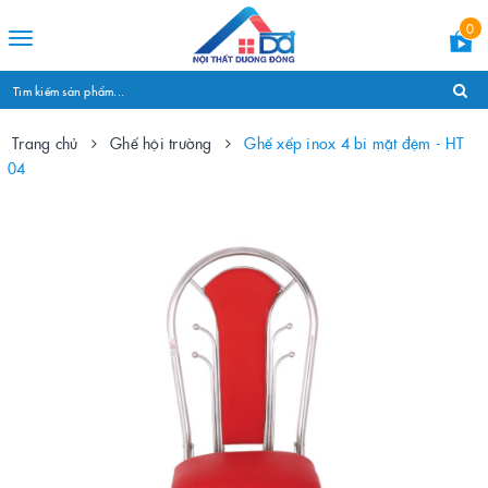
0
Toggle
navigation
Trang chủ
Ghế hội trường
Ghế xếp inox 4 bi mặt đệm - HT
04