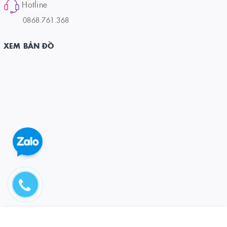
Hotline
0868.761.368
XEM BẢN ĐỒ
© Bản quyền thuộc về CÔNG TY CỔ PHẦN ĐẦU TƯ VÀ PT DƯƠNG ĐÔNG