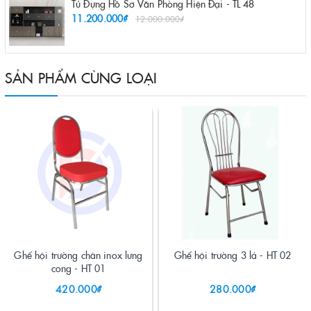
Tủ Đựng Hồ Sơ Văn Phòng Hiện Đại - TL 48
11.200.000₫
12.000.000₫
SẢN PHẨM CÙNG LOẠI
Ghế hội trường chân inox lưng
Ghế hội trường 3 lá - HT 02
cong - HT 01
420.000₫
280.000₫