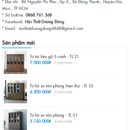
* Địa chỉ : 86 Nguyễn Thị Pha , Ấp 6 , Xã Đông Thạnh , Huyện Hóc
Môn , TP HCM
* Số hotline:
0868.761.368
* Facebook:
Nội Thất Dương Đông
* Email : noithatduongdong6868@gmail.com
Sản phẩm mới
Tủ tài liệu gỗ 5 cánh - TL 21
7.000.000₫
7.200.000₫
Tủ hồ sơ văn phòng hiện đại - TL 55
6.900.000₫
7.500.000₫
Tủ hồ sơ văn phòng - TL 51
5.150.000₫
5.800.000₫