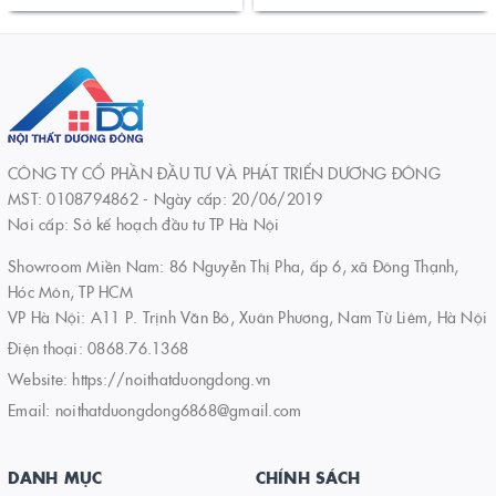
CÔNG TY CỔ PHẦN ĐẦU TƯ VÀ PHÁT TRIỂN DƯƠNG ĐÔNG
MST: 0108794862 - Ngày cấp: 20/06/2019
Nơi cấp: Sở kế hoạch đầu tư TP Hà Nội
Showroom Miền Nam: 86 Nguyễn Thị Pha, ấp 6, xã Đông Thạnh,
Hóc Môn, TP HCM
VP Hà Nội: A11 P. Trịnh Văn Bô, Xuân Phương, Nam Từ Liêm, Hà Nội
Điện thoại:
0868.76.1368
Website:
https://noithatduongdong.vn
Email:
noithatduongdong6868@gmail.com
DANH MỤC
CHÍNH SÁCH