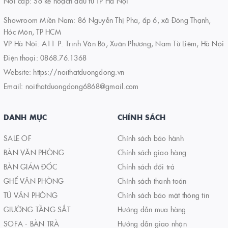
Nơi cấp: Sở kế hoạch đầu tư TP Hà Nội
Showroom Miền Nam: 86 Nguyễn Thị Pha, ấp 6, xã Đông Thạnh,
Hóc Môn, TP HCM
VP Hà Nội: A11 P. Trịnh Văn Bô, Xuân Phương, Nam Từ Liêm, Hà Nội
Điện thoại:
0868.76.1368
Website:
https://noithatduongdong.vn
Email:
noithatduongdong6868@gmail.com
DANH MỤC
CHÍNH SÁCH
SALE OF
Chính sách bảo hành
BÀN VĂN PHÒNG
Chính sách giao hàng
BÀN GIÁM ĐỐC
Chính sách đổi trả
GHẾ VĂN PHÒNG
Chính sách thanh toán
TỦ VĂN PHÒNG
Chính sách bảo mật thông tin
GIƯỜNG TẦNG SẮT
Hướng dẫn mua hàng
SOFA - BÀN TRÀ
Hướng dẫn giao nhận