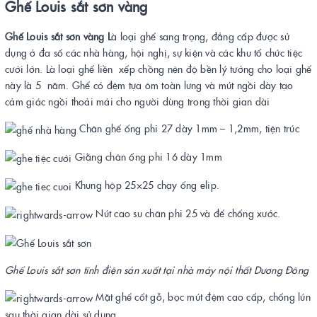
Ghế Louis sắt sơn vàng
Ghế Louis sắt sơn vàng L
à loại ghế sang trọng, đẳng cấp được sử
dụng ở đa số các nhà hàng, hội nghị, sự kiện và các khu tổ chức tiệc
cưới lớn. Là loại ghế liền xếp chồng nên độ bền lý tưởng cho loại ghế
này là 5 năm. Ghế có đệm tựa ôm toàn lưng và mút ngồi dày tạo
cảm giác ngồi thoải mái cho người dùng trong thời gian dài
Chân ghế ống phi 27 dày 1mm – 1,2mm, tiện trúc
Giằng chân ống phi 16 dày 1mm
Khung hộp 25×25 chạy ống elip.
Nút cao su chân phi 25 và đế chống xước.
Ghế Louis sắt sơn tĩnh điện sản xuất tại nhà máy nội thất Dương Đông
Mặt ghế cốt gỗ, bọc mút đệm cao cấp, chống lún
sau thời gian dài sử dụng