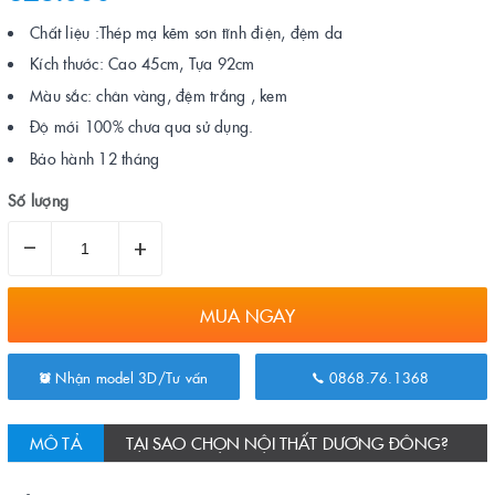
Chất liệu :Thép mạ kẽm sơn tĩnh điện, đệm da
Kích thước: Cao 45cm, Tựa 92cm
Màu sắc: chân vàng, đệm trắng , kem
Độ mới 100% chưa qua sử dụng.
Bảo hành 12 tháng
Số lượng
–
+
MUA NGAY
Nhận model 3D/Tư vấn
0868.76.1368
MÔ TẢ
TẠI SAO CHỌN NỘI THẤT DƯƠNG ĐÔNG?