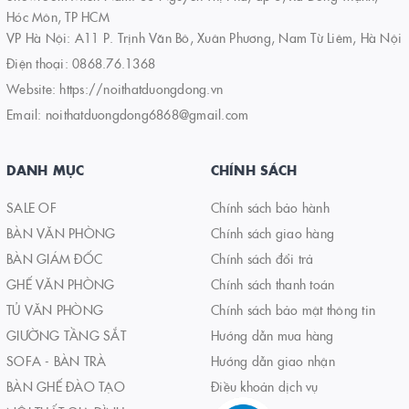
Hóc Môn, TP HCM
VP Hà Nội: A11 P. Trịnh Văn Bô, Xuân Phương, Nam Từ Liêm, Hà Nội
Điện thoại:
0868.76.1368
Website:
https://noithatduongdong.vn
Email:
noithatduongdong6868@gmail.com
DANH MỤC
CHÍNH SÁCH
SALE OF
Chính sách bảo hành
BÀN VĂN PHÒNG
Chính sách giao hàng
BÀN GIÁM ĐỐC
Chính sách đổi trả
GHẾ VĂN PHÒNG
Chính sách thanh toán
TỦ VĂN PHÒNG
Chính sách bảo mật thông tin
GIƯỜNG TẦNG SẮT
Hướng dẫn mua hàng
SOFA - BÀN TRÀ
Hướng dẫn giao nhận
BÀN GHẾ ĐÀO TẠO
Điều khoản dịch vụ