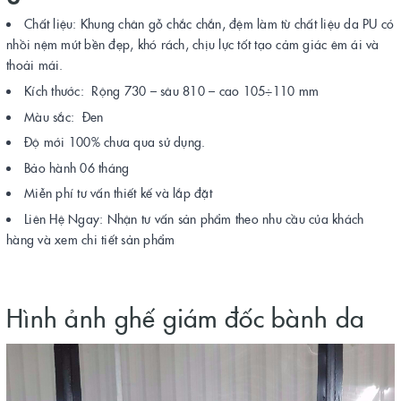
Chất liệu: Khung chân gỗ chắc chắn, đệm làm từ chất liệu da PU có
nhồi nệm mút bền đẹp, khó rách, chịu lực tốt tạo cảm giác êm ái và
thoải mái.
Kích thước: Rộng 730 – sâu 810 – cao 105÷110 mm
Màu sắc: Đen
Độ mới 100% chưa qua sử dụng.
Bảo hành 06 tháng
Miễn phí tư vấn thiết kế và lắp đặt
Liên Hệ Ngay: Nhận tư vấn sản phẩm theo nhu cầu của khách
hàng và xem chi tiết sản phẩm
Hình ảnh ghế giám đốc bành da