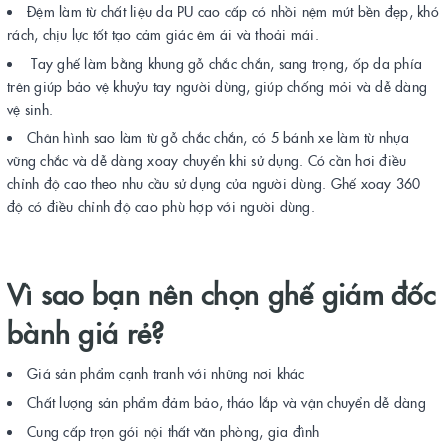
Đệm làm từ chất liệu da PU cao cấp có nhồi nệm mút bền đẹp, khó
rách, chịu lực tốt tạo cảm giác êm ái và thoải mái.
Tay ghế làm bằng khung gỗ chắc chắn, sang trọng, ốp da phía
trên giúp bảo vệ khuỷu tay người dùng, giúp chống mỏi và dễ dàng
vệ sinh.
Chân hình sao làm từ gỗ chắc chắn, có 5 bánh xe làm từ nhựa
vững chắc và dễ dàng xoay chuyển khi sử dụng. Có cần hơi điều
chỉnh độ cao theo nhu cầu sử dụng của người dùng. Ghế xoay 360
độ có điều chỉnh độ cao phù hợp với người dùng.
Vì sao bạn nên chọn ghế giám đốc
bành giá rẻ?
Giá sản phẩm cạnh tranh với những nơi khác
Chất lượng sản phẩm đảm bảo, tháo lắp và vận chuyển dễ dàng
Cung cấp trọn gói nội thất văn phòng, gia đình