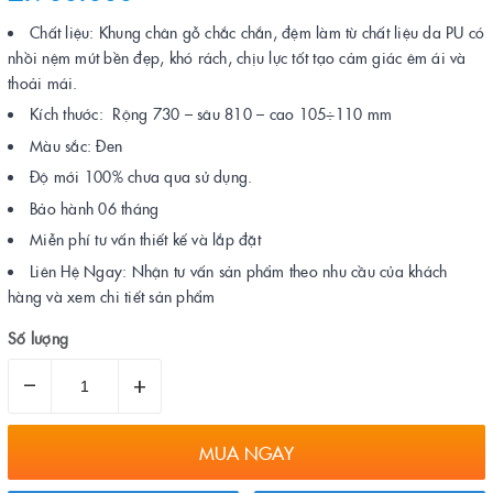
Chất liệu: Khung chân gỗ chắc chắn, đệm làm từ chất liệu da PU có
nhồi nệm mút bền đẹp, khó rách, chịu lực tốt tạo cảm giác êm ái và
thoải mái.
Kích thước: Rộng 730 – sâu 810 – cao 105÷110 mm
Màu sắc: Đen
Độ mới 100% chưa qua sử dụng.
Bảo hành 06 tháng
Miễn phí tư vấn thiết kế và lắp đặt
Liên Hệ Ngay: Nhận tư vấn sản phẩm theo nhu cầu của khách
hàng và xem chi tiết sản phẩm
Số lượng
–
+
MUA NGAY