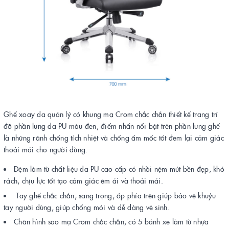
Ghế xoay da quản lý có khung mạ Crom chắc chắn thiết kế trang trí
đỡ phần lưng da PU màu đen, điểm nhấn nổi bật trên phần lưng ghế
là những rãnh chống tích nhiệt và chống ẩm mốc tốt đem lại cảm giác
thoải mái cho người dùng.
Đệm làm từ chất liệu da PU cao cấp có nhồi nệm mút bền đẹp, khó
rách, chịu lực tốt tạo cảm giác êm ái và thoải mái.
Tay ghế chắc chắn, sang trọng, ốp phía trên giúp bảo vệ khuỷu
tay người dùng, giúp chống mỏi và dễ dàng vệ sinh.
Chân hình sao mạ Crom chắc chắn, có 5 bánh xe làm từ nhựa