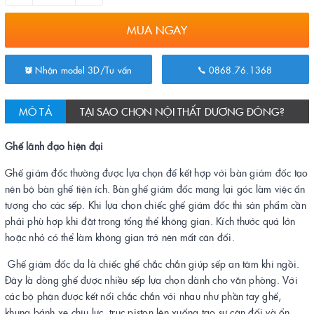
MUA NGAY
Nhận model 3D/Tư vấn
0868.76.1368
MÔ TẢ
TẠI SAO CHỌN NỘI THẤT DƯƠNG ĐÔNG?
Ghế lãnh đạo hiện đại
Ghế giám đốc thường được lựa chọn để kết hợp với bàn giám đốc tạo
nên bộ bàn ghế tiện ích. Bàn ghế giám đốc mang lại góc làm việc ấn
tượng cho các sếp. Khi lựa chọn chiếc ghế giám đốc thì sản phẩm cần
phải phù hợp khi đặt trong tổng thể không gian. Kích thước quá lớn
hoặc nhỏ có thể làm không gian trở nên mất cân đối.
Ghế giám đốc da là chiếc ghế chắc chắn giúp sếp an tâm khi ngồi.
Đây là dòng ghế được nhiều sếp lựa chọn dành cho văn phòng. Với
các bộ phận được kết nối chắc chắn với nhau như phần tay ghế,
khung bánh xe chịu lực, trục piston lên xuống tạo sự cân đối và ổn