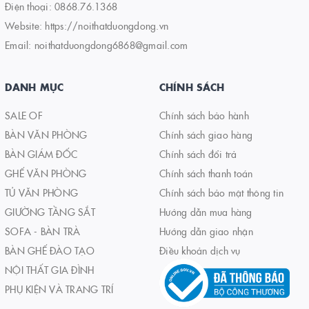
Điện thoại:
0868.76.1368
Website:
https://noithatduongdong.vn
Email:
noithatduongdong6868@gmail.com
DANH MỤC
CHÍNH SÁCH
SALE OF
Chính sách bảo hành
BÀN VĂN PHÒNG
Chính sách giao hàng
BÀN GIÁM ĐỐC
Chính sách đổi trả
GHẾ VĂN PHÒNG
Chính sách thanh toán
TỦ VĂN PHÒNG
Chính sách bảo mật thông tin
GIƯỜNG TẦNG SẮT
Hướng dẫn mua hàng
SOFA - BÀN TRÀ
Hướng dẫn giao nhận
BÀN GHẾ ĐÀO TẠO
Điều khoản dịch vụ
NỘI THẤT GIA ĐÌNH
PHỤ KIỆN VÀ TRANG TRÍ