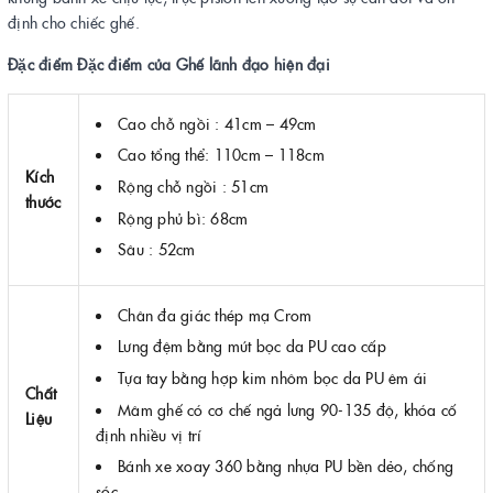
định cho chiếc ghế.
Đặc điểm Đặc điểm của Ghế lãnh đạo hiện đại
Cao chỗ ngồi : 41cm – 49cm
Cao tổng thể: 110cm – 118cm
Kích
Rộng chỗ ngồi : 51cm
thước
Rộng phủ bì: 68cm
Sâu : 52cm
Chân đa giác thép mạ Crom
Lưng đệm bằng mút bọc da PU cao cấp
Tựa tay bằng hợp kim nhôm bọc da PU êm ái
Chất
Mâm ghế có cơ chế ngả lưng 90-135 độ, khóa cố
Liệu
định nhiều vị trí
Bánh xe xoay 360 bằng nhựa PU bền dẻo, chống
sóc