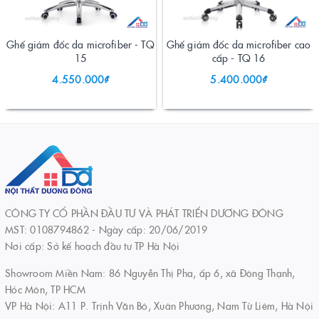
Ghế giám đốc da microfiber - TQ
Ghế giám đốc da microfiber cao
15
cấp - TQ 16
4.550.000₫
5.400.000₫
CÔNG TY CỔ PHẦN ĐẦU TƯ VÀ PHÁT TRIỂN DƯƠNG ĐÔNG
MST: 0108794862 - Ngày cấp: 20/06/2019
Nơi cấp: Sở kế hoạch đầu tư TP Hà Nội
Showroom Miền Nam: 86 Nguyễn Thị Pha, ấp 6, xã Đông Thạnh,
Hóc Môn, TP HCM
VP Hà Nội: A11 P. Trịnh Văn Bô, Xuân Phương, Nam Từ Liêm, Hà Nội