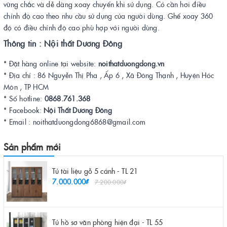
vững chắc và dễ dàng xoay chuyển khi sử dụng. Có cần hơi điều
chỉnh độ cao theo nhu cầu sử dụng của người dùng. Ghế xoay 360
độ có điều chỉnh độ cao phù hợp với người dùng.
Thông tin : Nội thất Dương Đông
* Đặt hàng online tại website:
noithatduongdong.vn
* Địa chỉ : 86 Nguyễn Thị Pha , Ấp 6 , Xã Đông Thạnh , Huyện Hóc
Môn , TP HCM
* Số hotline:
0868.761.368
* Facebook:
Nội Thất Dương Đông
* Email : noithatduongdong6868@gmail.com
Sản phẩm mới
Tủ tài liệu gỗ 5 cánh - TL 21
7.000.000₫
7.200.000₫
Tủ hồ sơ văn phòng hiện đại - TL 55