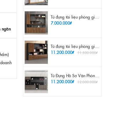
Tủ đựng tài liệu phòng giám đốc 2m - TL 26
7.000.000₫
h ngăn
Tủ đựng tài liệu phòng giám đốc 3m2 - TL 27
11.200.000₫
11.500.000₫
phẩm)
h doanh
Tủ Đựng Hồ Sơ Văn Phòng Hiện Đại - TL 48
11.200.000₫
12.000.000₫