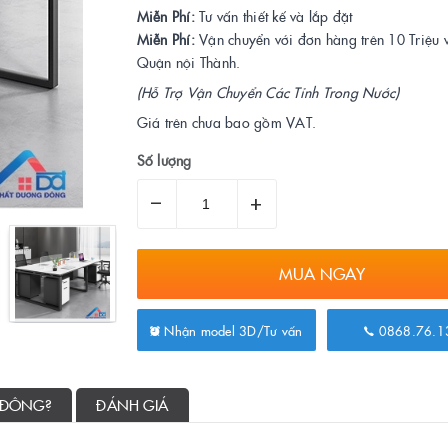
Miễn Phí:
Tư vấn thiết kế và lắp đặt
Miễn Phí:
Vận chuyển với đơn hàng trên 10 Triệu 
Quận nội Thành.
(Hỗ Trợ Vận Chuyển Các Tỉnh Trong Nước)
Giá trên chưa bao gồm VAT.
Số lượng
–
+
MUA NGAY
Nhận model 3D/Tư vấn
0868.76.1
 ĐÔNG?
ĐÁNH GIÁ