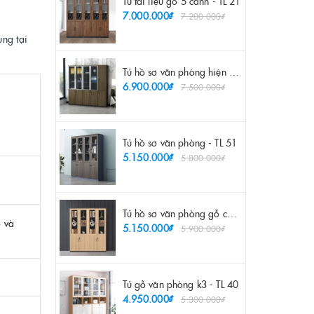
Tủ tài liệu gỗ 5 cánh - TL 21
7.000.000₫
7.200.000₫
ụng tại
Tủ hồ sơ văn phòng hiện đại - TL 55
6.900.000₫
7.500.000₫
Tủ hồ sơ văn phòng - TL 51
5.150.000₫
5.800.000₫
Tủ hồ sơ văn phòng gỗ công nghiệp - TL 52
 và
5.150.000₫
5.900.000₫
Tủ gỗ văn phòng k3 - TL 40
4.950.000₫
5.300.000₫