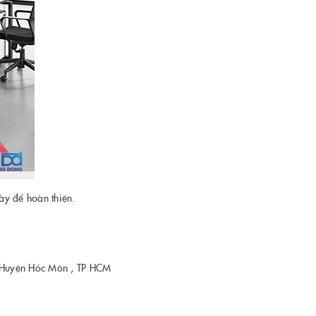
ày để hoàn thiện.
 , Huyện Hóc Môn , TP HCM