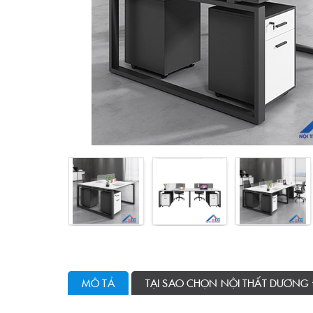
MÔ TẢ
TẠI SAO CHỌN NỘI THẤT DƯƠNG