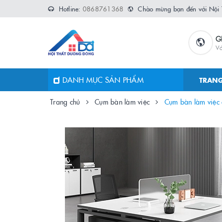
Hotline:
0868761368
Chào mừng bạn đến với Nội
G
Vớ
DANH MỤC SẢN PHẨM
TRANG
Trang chủ
Cụm bàn làm việc
Cụm bàn làm việc 