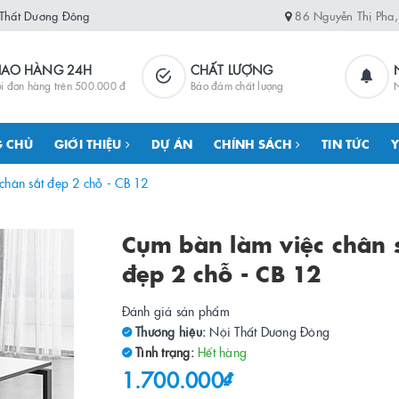
 Thất Dương Đông
86 Nguyễn Thị Pha
IAO HÀNG 24H
CHẤT LƯỢNG
i đơn hàng trên 500.000 đ
Bảo đảm chất lượng
N
 CHỦ
GIỚI THIỆU
DỰ ÁN
CHÍNH SÁCH
TIN TỨC
Y
chân sắt đẹp 2 chỗ - CB 12
Cụm bàn làm việc chân 
đẹp 2 chỗ - CB 12
Đánh giá sản phẩm
Thương hiệu:
Nội Thất Dương Đông
Tình trạng:
Hết hàng
1.700.000₫