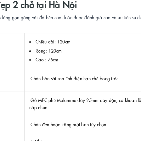
ẹp 2 chỗ tại Hà Nội
ểu dáng gọn gàng với độ bền cao, luôn được đánh giá cao và ưu tiên sử d
Chiều dài: 120cm
Rộng: 120cm
Cao : 75cm
Chân bàn sắt sơn tĩnh điện hạn chế bong tróc
Gỗ MFC phủ Melamine dày 25mm dày dặn, có khoan lỗ
nắp nhựa
Chân đen hoặc trắng mặt bàn tùy chọn