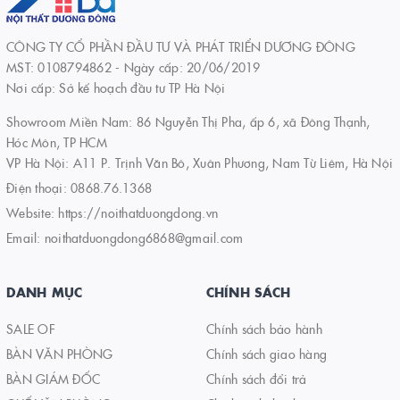
CÔNG TY CỔ PHẦN ĐẦU TƯ VÀ PHÁT TRIỂN DƯƠNG ĐÔNG
MST: 0108794862 - Ngày cấp: 20/06/2019
Nơi cấp: Sở kế hoạch đầu tư TP Hà Nội
Showroom Miền Nam: 86 Nguyễn Thị Pha, ấp 6, xã Đông Thạnh,
Hóc Môn, TP HCM
VP Hà Nội: A11 P. Trịnh Văn Bô, Xuân Phương, Nam Từ Liêm, Hà Nội
Điện thoại:
0868.76.1368
Website:
https://noithatduongdong.vn
Email:
noithatduongdong6868@gmail.com
DANH MỤC
CHÍNH SÁCH
SALE OF
Chính sách bảo hành
BÀN VĂN PHÒNG
Chính sách giao hàng
BÀN GIÁM ĐỐC
Chính sách đổi trả