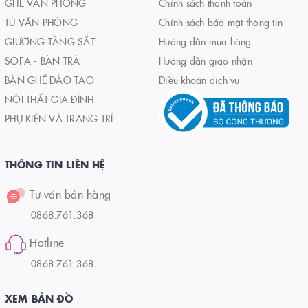
GHẾ VĂN PHÒNG
Chính sách thanh toán
TỦ VĂN PHÒNG
Chính sách bảo mật thông tin
GIƯỜNG TẦNG SẮT
Hướng dẫn mua hàng
SOFA - BÀN TRÀ
Hướng dẫn giao nhận
BÀN GHẾ ĐÀO TẠO
Điều khoản dịch vụ
NỘI THẤT GIA ĐÌNH
PHỤ KIỆN VÀ TRANG TRÍ
THÔNG TIN LIÊN HỆ
Tư vấn bán hàng
0868.761.368
Hotline
0868.761.368
XEM BẢN ĐỒ