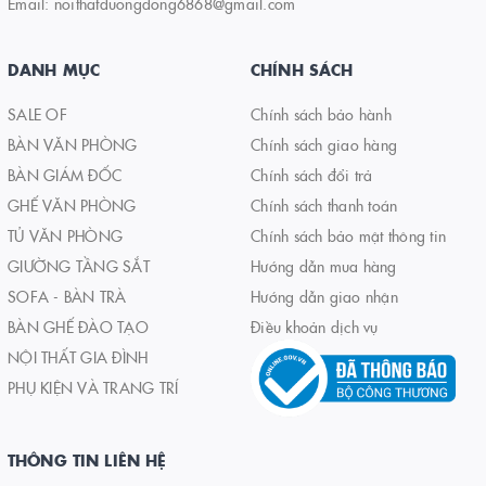
Email:
noithatduongdong6868@gmail.com
DANH MỤC
CHÍNH SÁCH
SALE OF
Chính sách bảo hành
BÀN VĂN PHÒNG
Chính sách giao hàng
BÀN GIÁM ĐỐC
Chính sách đổi trả
GHẾ VĂN PHÒNG
Chính sách thanh toán
TỦ VĂN PHÒNG
Chính sách bảo mật thông tin
GIƯỜNG TẦNG SẮT
Hướng dẫn mua hàng
SOFA - BÀN TRÀ
Hướng dẫn giao nhận
BÀN GHẾ ĐÀO TẠO
Điều khoản dịch vụ
NỘI THẤT GIA ĐÌNH
PHỤ KIỆN VÀ TRANG TRÍ
THÔNG TIN LIÊN HỆ