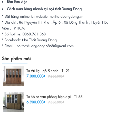
Bàn làm việc
Cách mua hàng nhanh tại nội thất Dương Đông
* Đặt hàng online tại website: noithatduongdong.vn
* Địa chỉ : 86 Nguyễn Thị Pha , Ấp 6 , Xã Đông Thạnh , Huyện Hóc
Môn , TP HCM
* Số hotline: 0868.761.368
* Facebook: Nội Thất Dương Đông
* Email : noithatduongdong6868@gmail.com
Sản phẩm mới
Tủ tài liệu gỗ 5 cánh - TL 21
7.000.000₫
7.200.000₫
Tủ hồ sơ văn phòng hiện đại - TL 55
6.900.000₫
7.500.000₫