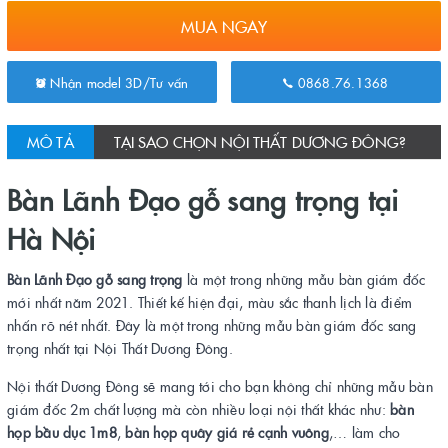
MUA NGAY
Nhận model 3D/Tư vấn
0868.76.1368
MÔ TẢ
TẠI SAO CHỌN NỘI THẤT DƯƠNG ĐÔNG?
Bàn Lãnh Đạo gỗ sang trọng tại
Hà Nội
Bàn Lãnh Đạo gỗ sang trọng
là một trong những mẫu bàn giám đốc
mới nhất năm 2021. Thiết kế hiện đại, màu sắc thanh lịch là điểm
nhấn rõ nét nhất.
Đây là một trong những mẫu bàn giám đốc sang
trọng nhất tại Nội Thất Dương Đông.
Nội thất Dương Đông sẽ mang tới cho bạn không chỉ những mẫu bàn
giám đốc 2m chất lượng mà còn nhiều loại nội thất khác như:
bàn
họp bầu dục 1m8
,
bàn họp quây giá rẻ cạnh vuông
,… làm cho