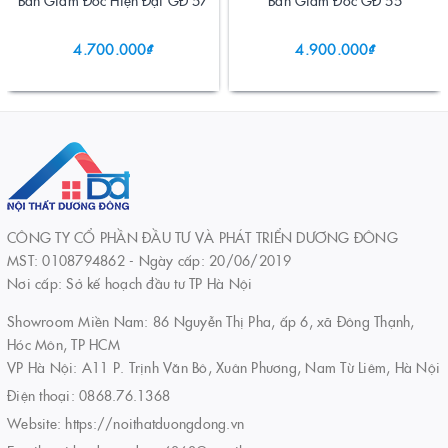
Bàn Giám Đốc Hiện Đại GĐ 57
Bàn Giám Đốc GĐ 55
4.700.000₫
4.900.000₫
CÔNG TY CỔ PHẦN ĐẦU TƯ VÀ PHÁT TRIỂN DƯƠNG ĐÔNG
MST: 0108794862 - Ngày cấp: 20/06/2019
Nơi cấp: Sở kế hoạch đầu tư TP Hà Nội
Showroom Miền Nam: 86 Nguyễn Thị Pha, ấp 6, xã Đông Thạnh,
Hóc Môn, TP HCM
VP Hà Nội: A11 P. Trịnh Văn Bô, Xuân Phương, Nam Từ Liêm, Hà Nội
Điện thoại:
0868.76.1368
Website:
https://noithatduongdong.vn