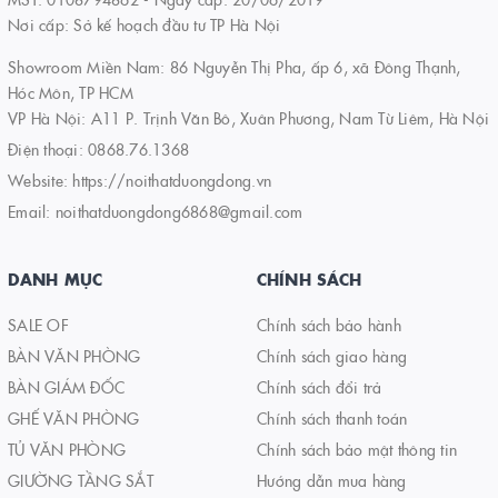
Nơi cấp: Sở kế hoạch đầu tư TP Hà Nội
Showroom Miền Nam: 86 Nguyễn Thị Pha, ấp 6, xã Đông Thạnh,
Hóc Môn, TP HCM
VP Hà Nội: A11 P. Trịnh Văn Bô, Xuân Phương, Nam Từ Liêm, Hà Nội
Điện thoại:
0868.76.1368
Website:
https://noithatduongdong.vn
Email:
noithatduongdong6868@gmail.com
DANH MỤC
CHÍNH SÁCH
SALE OF
Chính sách bảo hành
BÀN VĂN PHÒNG
Chính sách giao hàng
BÀN GIÁM ĐỐC
Chính sách đổi trả
GHẾ VĂN PHÒNG
Chính sách thanh toán
TỦ VĂN PHÒNG
Chính sách bảo mật thông tin
GIƯỜNG TẦNG SẮT
Hướng dẫn mua hàng