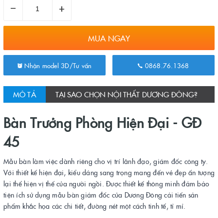
–
+
MUA NGAY
Nhận model 3D/Tư vấn
0868.76.1368
MÔ TẢ
TẠI SAO CHỌN NỘI THẤT DƯƠNG ĐÔNG?
Bàn Trưởng Phòng Hiện Đại - GĐ
45
Mẫu bàn làm việc dành riêng cho vị trí lãnh đạo, giám đốc công ty.
Với thiết kế hiện đại, kiểu dáng sang trọng mang đến vẻ đẹp ấn tượng
lại thể hiện vị thế của người ngồi. Được thiết kế thông minh đảm bảo
tiện ích sử dụng mẫu bàn giám đốc của Dương Đông cải tiến sản
phẩm khắc họa các chi tiết, đường nét một cách tinh tế, tỉ mỉ.