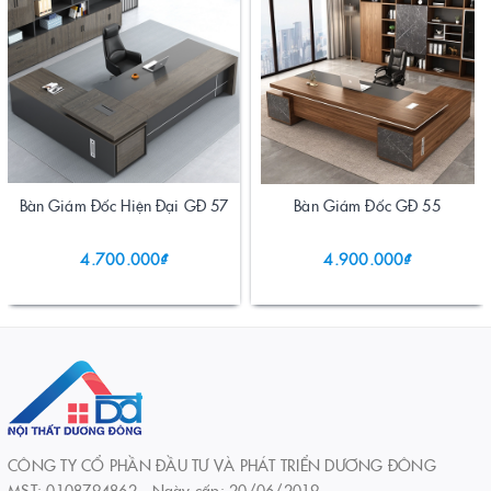
Bàn Giám Đốc Hiện Đại GĐ 57
Bàn Giám Đốc GĐ 55
4.700.000₫
4.900.000₫
CÔNG TY CỔ PHẦN ĐẦU TƯ VÀ PHÁT TRIỂN DƯƠNG ĐÔNG
MST: 0108794862 - Ngày cấp: 20/06/2019