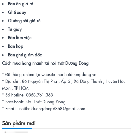
Bàn ăn giá rẻ
Ghế xoay
Giường sắt giá rẻ
Tủ giày
Bàn làm việc
Bàn họp
Bàn ghế giám đốc
Cách mua hàng nhanh tại nội thất Dương Đông
* Đặt hàng online tại website: noithatduongdong.vn
* Địa chỉ : 86 Nguyễn Thị Pha , Ấp 6 , Xã Đông Thạnh , Huyện Hóc
Môn , TP HCM
* Số hotline: 0868.761.368
* Facebook: Nội Thất Dương Đông
* Email : noithatduongdong6868@gmail.com
Sản phẩm mới