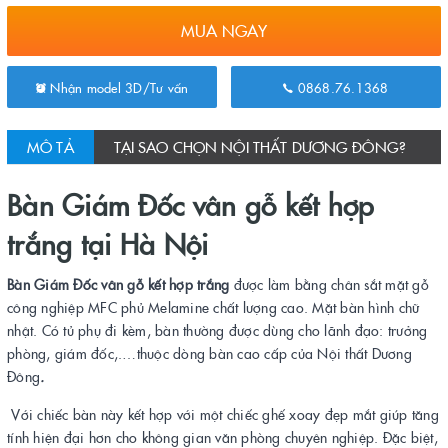
MUA NGAY
Nhận model 3D/Tư vấn
0868.76.1368
MÔ TẢ
TẠI SAO CHỌN NỘI THẤT DƯƠNG ĐÔNG?
Bàn Giám Đốc vân gỗ kết hợp
trắng tại Hà Nội
Bàn Giám Đốc vân gỗ kết hợp trắng
được làm bằng chân sắt mặt gỗ
công nghiệp MFC phủ Melamine chất lượng cao. Mặt bàn hình chữ
nhật. Có tủ phụ đi kèm, bàn thường được dùng cho lãnh đạo: trưởng
phòng, giám đốc,.…thuộc dòng bàn cao cấp của Nội thất Dương
Đông
.
Với chiếc bàn này kết hợp với một chiếc ghế xoay đẹp mắt giúp tăng
tính hiện đại hơn cho không gian văn phòng chuyên nghiệp. Đặc biệt,