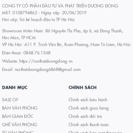
CÔNG TY CỔ PHẦN ĐẦU TƯ VÀ PHÁT TRIỂN DƯƠNG ĐÔNG
MST: 0108794862 - Ngày cấp: 20/06/2019
Nơi cấp: Sở kế hoạch đầu tư TP Hà Nội
Showroom Miền Nam: 86 Nguyễn Thị Pha, ấp 6, xã Đông Thạnh,
Hóc Môn, TP HCM
VP Hà Nội: A11 P. Trịnh Văn Bô, Xuân Phương, Nam Từ Liêm, Hà Nội
Điện thoại:
0868.76.1368
Website:
https://noithatduongdong.vn
Email:
noithatduongdong6868@gmail.com
DANH MỤC
CHÍNH SÁCH
SALE OF
Chính sách bảo hành
BÀN VĂN PHÒNG
Chính sách giao hàng
BÀN GIÁM ĐỐC
Chính sách đổi trả
GHẾ VĂN PHÒNG
Chính sách thanh toán
TỦ VĂN PHÒNG
Chính sách bảo mật thông tin