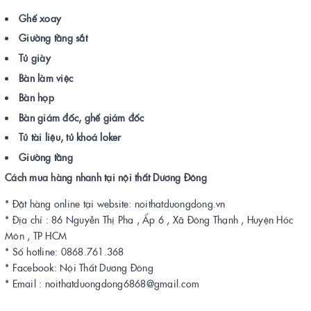
Ghế xoay
Giường tầng sắt
Tủ giày
Bàn làm việc
Bàn họp
Bàn giám đốc, ghế giám đốc
Tủ tài liệu, tủ khoá loker
Giường tầng
Cách mua hàng nhanh tại nội thất Dương Đông
* Đặt hàng online tại website: noithatduongdong.vn
* Địa chỉ : 86 Nguyễn Thị Pha , Ấp 6 , Xã Đông Thạnh , Huyện Hóc
Môn , TP HCM
* Số hotline: 0868.761.368
* Facebook: Nội Thất Dương Đông
* Email : noithatduongdong6868@gmail.com