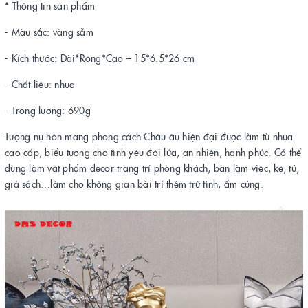
* Thông tin sản phẩm
- Màu sắc: vàng sẫm
- Kích thước: Dài*Rộng*Cao – 15*6.5*26 cm
- Chất liệu: nhựa
- Trọng lượng: 690g
Tượng nụ hôn mang phong cách Châu âu hiện đại được làm từ nhựa
cao cấp, biểu tượng cho tình yêu đôi lứa, an nhiên, hạnh phúc. Có thể
dùng làm vật phẩm decor trang trí phòng khách, bàn làm việc, kệ, tủ,
giá sách…làm cho không gian bài trí thêm trữ tình, ấm cúng.