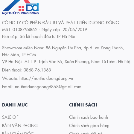
CÔNG TY CỔ PHẦN ĐẦU TƯ VÀ PHÁT TRIỂN DƯƠNG ĐÔNG
MST: 0108794862 - Ngày cấp: 20/06/2019
Nơi cấp: Sở kế hoạch đầu tư TP Hà Nội
Showroom Miền Nam: 86 Nguyễn Thị Pha, ấp 6, xã Đông Thạnh,
Hóc Môn, TP HCM
VP Hà Nội: A11 P. Trịnh Văn Bô, Xuân Phương, Nam Từ Liêm, Hà Nội
Điện thoại:
0868.76.1368
Website:
https://noithatduongdong.vn
Email:
noithatduongdong6868@gmail.com
DANH MỤC
CHÍNH SÁCH
SALE OF
Chính sách bảo hành
BÀN VĂN PHÒNG
Chính sách giao hàng
BÀN GIÁM ĐỐC
Chính sách đổi trả