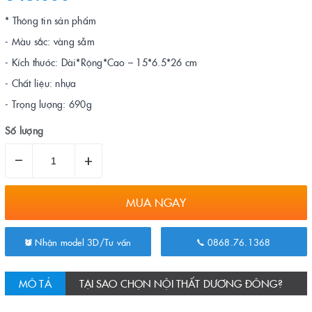
* Thông tin sản phẩm
- Màu sắc: vàng sẫm
- Kích thước: Dài*Rộng*Cao – 15*6.5*26 cm
- Chất liệu: nhựa
- Trọng lượng: 690g
Số lượng
–
+
MUA NGAY
Nhận model 3D/Tư vấn
0868.76.1368
MÔ TẢ
TẠI SAO CHỌN NỘI THẤT DƯƠNG ĐÔNG?