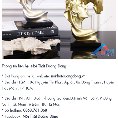
Thông tin liên hệ: Nội Thất Dương Đông
* Đặt hàng online tại website:
noithatduongdong.vn
* Địa chỉ HCM : 86 Nguyễn Thị Pha , Ấp 6 , Xã Đông Thạnh , Huyện
Hóc Môn , TP HCM
* Địa chỉ HN : A11 Xuân Phương Garden,Đ.Trịnh Văn Bô,P. Phương
Canh, Q. Nam Từ Liêm, TP. Hà Nội.
* Số hotline:
0868.761.368
* Facebook:
Nội Thất Dương Đông