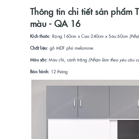
Thông tin chi tiết sản phẩm 
màu - QA 16
Kích thước
: Rộng:160cm x Cao:240cm x Sâu:60cm
(Nhậ
Chất liệu:
gỗ MDF phủ melamine.
Màu sắc:
Màu chì, cánh trắng
(Nhận làm theo yêu cầu c
Bảo hành:
12 tháng