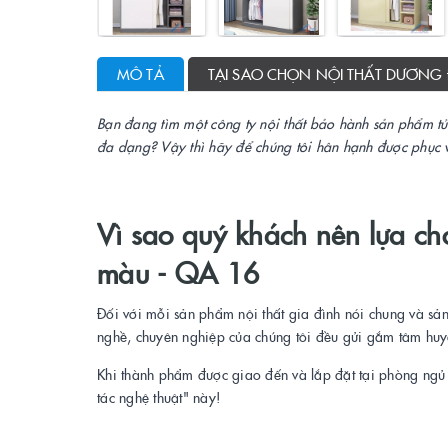
MÔ TẢ
TẠI SAO CHỌN NỘI THẤT DƯƠNG
Bạn đang tìm một công ty nội thất bảo hành sản phẩm tủ
đa dạng? Vậy thì hãy để chúng tôi hân hạnh được phục 
Vì sao quý khách nên lựa ch
màu - QA 16
Đối với mỗi sản phẩm nội thất gia đình nói chung và s
nghề, chuyên nghiệp của chúng tôi đều gửi gắm tâm huyế
Khi thành phẩm được giao đến và lắp đặt tại phòng ngủ
tác nghệ thuật" này!