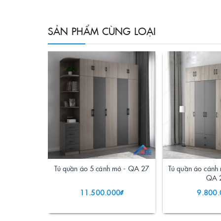
SẢN PHẨM CÙNG LOẠI
Tủ quần áo 5 cánh mở - QA 27
Tủ quần áo cánh 
QA 
11.500.000₫
9.800.