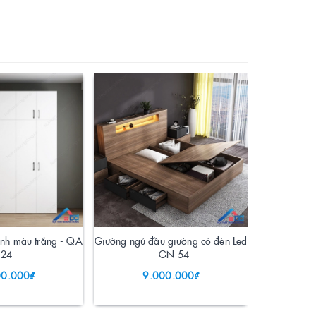
ánh màu trắng - QA
Giường ngủ đầu giường có đèn Led
Giường ngủ 
24
- GN 54
00.000₫
9.000.000₫
10