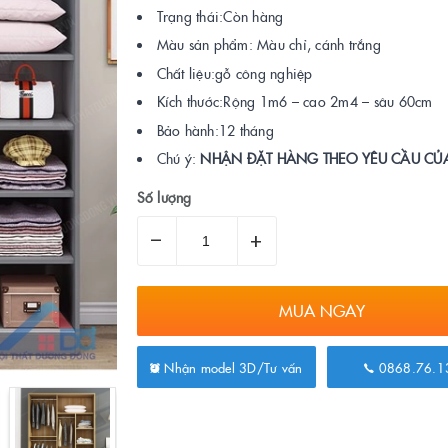
Trạng thái:Còn hàng
Màu sản phẩm: Màu chỉ, cánh trắng
Chất liệu:gỗ công nghiệp
Kích thước:Rộng 1m6 – cao 2m4 – sâu 60cm
Bảo hành:12 tháng
Chú ý:
NHẬN ĐẶT HÀNG THEO YÊU CẦU CỦ
Số lượng
–
+
MUA NGAY
Nhận model 3D/Tư vấn
0868.76.1