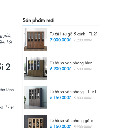
Sản phẩm mới
Tủ tài liệu gỗ 5 cánh - TL 21
ng phú,
7.000.000₫
7.200.000₫
 QA 16!
Tủ hồ sơ văn phòng hiện đại - TL 55
i 2
6.900.000₫
7.500.000₫
thợ lành
Tủ hồ sơ văn phòng - TL 51
5.150.000₫
5.800.000₫
ởi "kiệt
Tủ hồ sơ văn phòng gỗ công nghiệp - TL 52
5.150.000₫
5.900.000₫