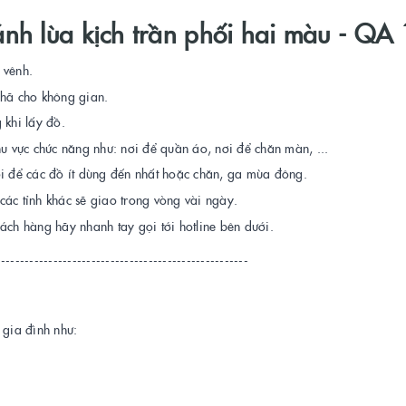
nh lùa kịch trần phối hai màu - QA
 vênh.
 nhã cho không gian.
 khi lấy đồ.
hu vực chức năng như: nơi để quần áo, nơi để chăn màn, ...
ơi để các đồ ít dùng đến nhất hoặc chăn, ga mùa đông.
ác tỉnh khác sẽ giao trong vòng vài ngày.
ách hàng hãy nhanh tay gọi tới hotline bên dưới.
-----------------------------------------------------
o gia đình như: