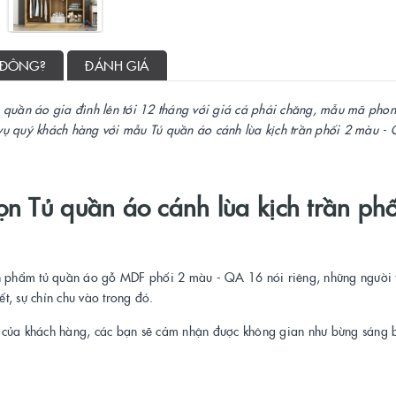
 ĐÔNG?
ĐÁNH GIÁ
 quần áo gia đình lên tới 12 tháng với giá cả phải chăng, mẫu mã pho
vụ quý khách hàng với mẫu Tủ quần áo cánh lùa kịch trần phối 2 màu -
ọn Tủ quần áo cánh lùa kịch trần phố
ản phẩm tủ quần áo gỗ MDF phối 2 màu - QA 16 nói riêng, những người 
t, sự chỉn chu vào trong đó.
 của khách hàng, các bạn sẽ cảm nhận được không gian như bừng sáng b