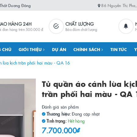
 Thất Dương Đông
86 Nguyễn Thị Pha
IAO HÀNG 24H
CHẤT LƯỢNG
i đơn hàng trên 500.000 đ
Bảo đảm chất lượng
N
 CHỦ
GIỚI THIỆU
DỰ ÁN
CHÍNH SÁCH
TIN TỨC
Y
 lùa kịch trần phối hai màu - QA 16
Tủ quần áo cánh lùa kịc
trần phối hai màu - QA 
Đánh giá sản phẩm
Thương hiệu:
Đang cập nhật
Tình trạng:
Hết hàng
7.700.000₫