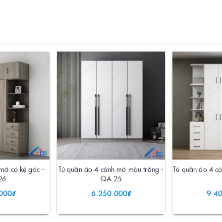
mở có kệ góc -
Tủ quần áo 4 cánh mở màu trắng -
Tủ quần áo 4 c
26
QA 25
000₫
6.250.000₫
9.4