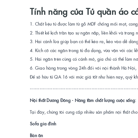
Tính năng của Tủ quần áo cá
Chất liệu tủ được làm từ gỗ MDF chống mối mọt, cong
Thiết kế kịch trần tạo sự ngăn nắp, liền khối và trang
Hai cánh lùa giúp bạn có thể kéo ra, kéo vào dễ dàng
Kích cỡ các ngăn trong tủ đa dạng, vừa vặn với các k
Hai ngăn trên cùng có cánh mở, gia chủ có thể làm n
Giao hàng trong vòng 24h đối với nội thành Hà Nội, c
Để sở hữu tủ QA 16 với mức giá tốt như hiện nay, quý kh
------------------------------------------------------------------
Nội thất Dương Đông - Nâng tầm chất lượng cuộc sống
:
Tại đây, chúng tôi cung cấp nhiều sản phẩm nội thất ch
Sofa gia đình
Bàn ăn