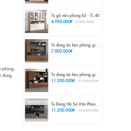
Tủ gỗ văn phòng k3 - TL 40
4.950.000₫
5.300.000₫
Tủ đựng tài liệu phòng giám đốc 2m - TL 26
7.000.000₫
ăn phòng
Tủ đựng tài liệu phòng giám đốc 3m2 - TL 27
ọn đúng
11.200.000₫
11.500.000₫
Tủ Đựng Hồ Sơ Văn Phòng Hiện Đại - TL 48
11.200.000₫
12.000.000₫