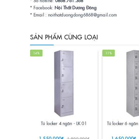
* Số hotline:
0868.761.368
* Facebook:
Nội Thất Dương Đông
* Email : noithatduongdong6868@gmail.com
SẢN PHẨM CÙNG LOẠI
14%
11%
Tủ locker 4 ngăn - LK 01
Tủ locker 6 ngăn
1.550.000₫
1.650.000₫
1.800.000₫