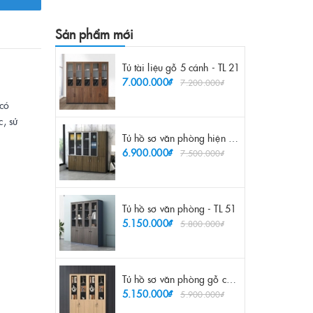
Sản phẩm mới
Tủ tài liệu gỗ 5 cánh - TL 21
7.000.000₫
7.200.000₫
 có
, sử
Tủ hồ sơ văn phòng hiện đại - TL 55
6.900.000₫
7.500.000₫
Tủ hồ sơ văn phòng - TL 51
5.150.000₫
5.800.000₫
Tủ hồ sơ văn phòng gỗ công nghiệp - TL 52
5.150.000₫
5.900.000₫