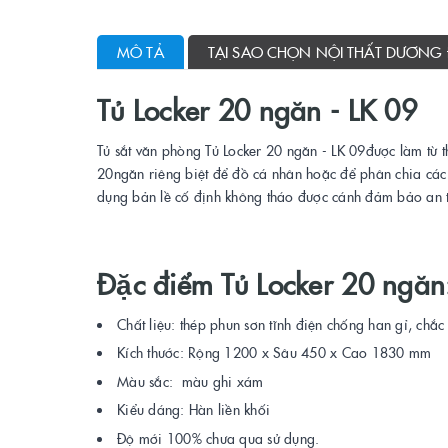
MÔ TẢ
TẠI SAO CHỌN NỘI THẤT DƯƠNG
Tủ Locker 20 ngăn - LK 09
Tủ sắt văn phòng Tủ Locker 20 ngăn - LK 09được làm từ t
20ngăn riêng biệt để đồ cá nhân hoặc để phân chia các
dụng bản lề cố định không tháo được cánh đảm bảo an t
Đặc điểm Tủ Locker 20 ngăn
Chất liệu: thép phun sơn tĩnh điện chống han gỉ, chắ
Kích thước: Rộng 1200 x Sâu 450 x Cao 1830 mm
Màu sắc: màu ghi xám
Kiểu dáng: Hàn liền khối
Độ mới 100% chưa qua sử dụng.