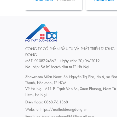
CÔNG TY CỔ PHẦN ĐẦU TƯ VÀ PHÁT TRIỂN DƯƠNG
ĐÔNG
MST: 0108794862 - Ngày cấp: 20/06/2019
Nơi cấp: Sở kế hoạch đầu tư TP Hà Nội
Showroom Miền Nam: 86 Nguyễn Thị Pha, ấp 6, xã Đô
Thạnh, Hóc Môn, TP HCM
VP Hà Nội: A11 P. Trịnh Văn Bô, Xuân Phương, Nam Từ
Liêm, Hà Nội
Điện thoại:
0868.76.1368
Website:
https://noithatduongdong.vn
Email:
noithatduongdong6868@gmail.com