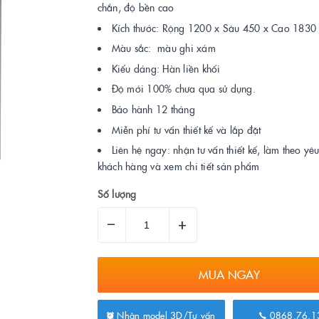
chắn, độ bền cao
Kích thước: Rộng 1200 x Sâu 450 x Cao 183
Màu sắc: màu ghi xám
Kiểu dáng: Hàn liền khối
Độ mới 100% chưa qua sử dụng.
Bảo hành 12 tháng
Miễn phí tư vấn thiết kế và lắp đặt
Liên hệ ngay: nhận tư vấn thiết kế, làm theo yê
khách hàng và xem chi tiết sản phẩm
Số lượng
–
+
MUA NGAY
Nhận model 3D/Tư vấn
0868.76.1