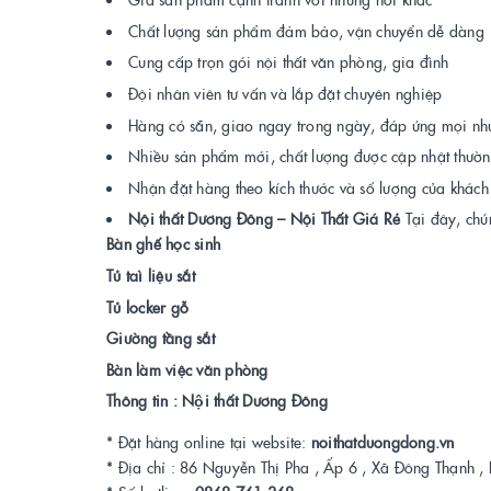
Chất lượng sản phẩm đảm bảo, vận chuyển dễ dàng
Cung cấp trọn gói nội thất văn phòng, gia đình
Đội nhân viên tư vấn và lắp đặt chuyên nghiệp
Hàng có sẵn, giao ngay trong ngày, đáp ứng mọi nh
Nhiều sản phẩm mới, chất lượng được cập nhật thườ
Nhận đặt hàng theo kích thước và số lượng của khách
Nội thất Dương Đông – Nội Thất Giá Rẻ
Tại đây, chú
Bàn ghế học sinh
Tủ taì liệu sắt
Tủ locker gỗ
Giường tầng sắt
Bàn làm việc văn phòng
Thông tin : Nội thất Dương Đông
* Đặt hàng online tại website:
noithatduongdong.vn
* Địa chỉ : 86 Nguyễn Thị Pha , Ấp 6 , Xã Đông Thạnh