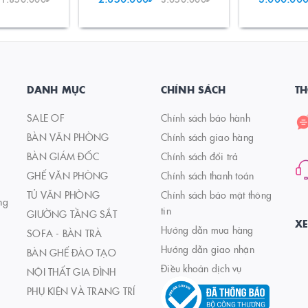
DANH MỤC
CHÍNH SÁCH
TH
SALE OF
Chính sách bảo hành
BÀN VĂN PHÒNG
Chính sách giao hàng
BÀN GIÁM ĐỐC
Chính sách đổi trả
GHẾ VĂN PHÒNG
Chính sách thanh toán
TỦ VĂN PHÒNG
Chính sách bảo mật thông
ng
tin
GIƯỜNG TẦNG SẮT
X
Hướng dẫn mua hàng
SOFA - BÀN TRÀ
Hướng dẫn giao nhận
BÀN GHẾ ĐÀO TẠO
Điều khoản dịch vụ
NỘI THẤT GIA ĐÌNH
PHỤ KIỆN VÀ TRANG TRÍ