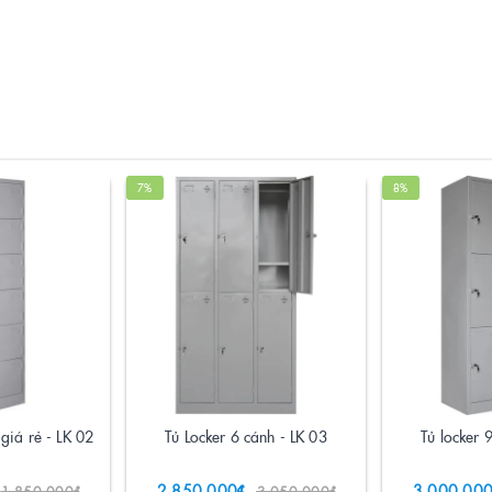
7%
8%
 giá rẻ - LK 02
Tủ Locker 6 cánh - LK 03
Tủ locker 
2.850.000₫
3.000.000
1.850.000₫
3.050.000₫