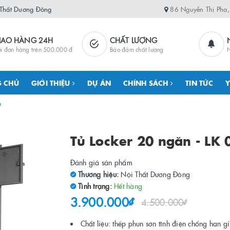
 Thất Dương Đông
86 Nguyễn Thị Pha
IAO HÀNG 24H
CHẤT LƯỢNG
i đơn hàng trên 500.000 đ
Bảo đảm chất lượng
N
 CHỦ
GIỚI THIỆU
DỰ ÁN
CHÍNH SÁCH
TIN TỨC
Y
9
Tủ Locker 20 ngăn - LK 
Đánh giá sản phẩm
Thương hiệu:
Nội Thất Dương Đông
Tình trạng:
Hết hàng
3.900.000₫
4.500.000₫
Chất liệu: thép phun sơn tĩnh điện chống han gỉ