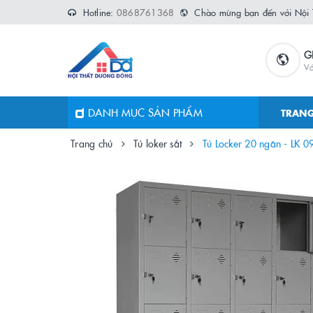
Hotline:
0868761368
Chào mừng bạn đến với Nội
G
Vớ
DANH MỤC SẢN PHẨM
TRANG
Trang chủ
Tủ loker sắt
Tủ Locker 20 ngăn - LK 0