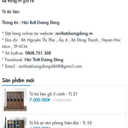
Kệ trang trí giá rẻ
Tủ tài liệu
Thông tin : Nội thất Dương Đông
* Đặt hàng online tại website:
noithatduongdong.vn
* Địa chỉ : 86 Nguyễn Thị Pha , Ấp 6 , Xã Đông Thạnh , Huyện Hóc
Môn , TP HCM
* Số hotline:
0868.761.368
* Facebook:
Nội Thất Dương Đông
* Email : noithatduongdong6868@gmail.com
Sản phẩm mới
Tủ tài liệu gỗ 5 cánh - TL 21
7.000.000₫
7.200.000₫
Tủ hồ sơ văn phòng hiện đại - TL 55