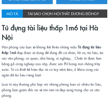
MÔ TẢ
TẠI SAO CHỌN NỘI THẤT DƯƠNG ĐÔNG?
Tủ đựng tài liệu thấp 1m6 tại Hà
Nội
Văn phòng của bạn sẽ không thể thiếu những mẫu
Tủ đựng tài liệu
thấp 1m6
đẹp được sử dụng để đựng đồ cá nhân, hồ sơ, tài liệu, tại
các văn phòng, cơ quan, nhà hàng, xí nghiệp,…Chiếc tủ được làm
bằng gỗ công nghiệp cao cấp, được sơn PU bóng mịn chống trầy
xước. Tủ có thiết kế hiện đại và có tay nắm kéo, ổ khóa cùng các
ngăn để tài liệu riêng biệt.
Loại tủ này thường phù hợp với những phòng ban có nhiều tài liệu,
phòng ban giám đốc nó sẽ tôn nên vẻ đẹp sang trọng cho cả căn
phòng