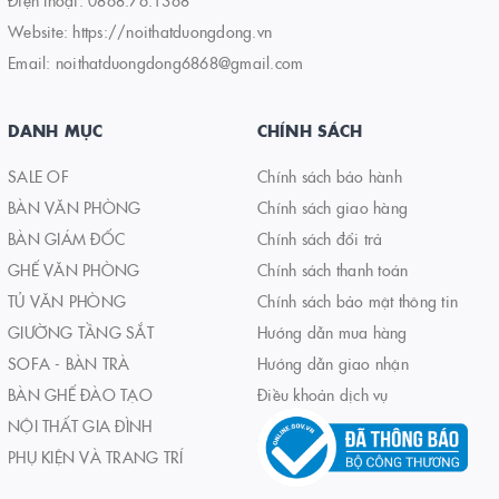
Điện thoại:
0868.76.1368
Website:
https://noithatduongdong.vn
Email:
noithatduongdong6868@gmail.com
DANH MỤC
CHÍNH SÁCH
SALE OF
Chính sách bảo hành
BÀN VĂN PHÒNG
Chính sách giao hàng
BÀN GIÁM ĐỐC
Chính sách đổi trả
GHẾ VĂN PHÒNG
Chính sách thanh toán
TỦ VĂN PHÒNG
Chính sách bảo mật thông tin
GIƯỜNG TẦNG SẮT
Hướng dẫn mua hàng
SOFA - BÀN TRÀ
Hướng dẫn giao nhận
BÀN GHẾ ĐÀO TẠO
Điều khoản dịch vụ
NỘI THẤT GIA ĐÌNH
PHỤ KIỆN VÀ TRANG TRÍ