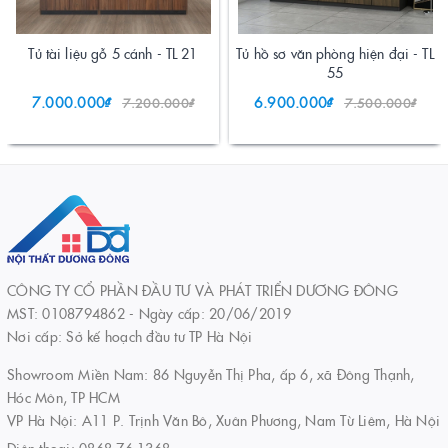
Tủ tài liệu gỗ 5 cánh - TL 21
Tủ hồ sơ văn phòng hiện đại - TL
55
7.000.000₫
6.900.000₫
7.200.000₫
7.500.000₫
CÔNG TY CỔ PHẦN ĐẦU TƯ VÀ PHÁT TRIỂN DƯƠNG ĐÔNG
MST: 0108794862 - Ngày cấp: 20/06/2019
Nơi cấp: Sở kế hoạch đầu tư TP Hà Nội
Showroom Miền Nam: 86 Nguyễn Thị Pha, ấp 6, xã Đông Thạnh,
Hóc Môn, TP HCM
VP Hà Nội: A11 P. Trịnh Văn Bô, Xuân Phương, Nam Từ Liêm, Hà Nội