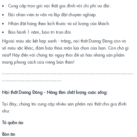
Cung cấp trọn gói nội thất gia đình với chi phí ưu đãi.
Đội nhân viên tư vấn và lắp đặt chuyên nghiệp.
Nhận đặt hàng theo kích thước và số lượng của khách.
Bảo hành 1 năm, bảo trì trọn đời.
Ngoài màu sắc kết hợp xanh - trắng, nội thất Dương Đông còn vô
số màu sắc khác, đảm bảo thỏa mãn lựa chọn của bạn. Còn chờ gì
nữa? Hãy đến với chúng tôi ngay thôi để sở hữu những sản phẩm
mang phong cách của riêng bản thân!
----------------------------------------------------------------------------------
-------------------------------------
Nội thất Dương Đông - Nâng tầm chất lượng cuộc sống
:
Tại đây, chúng tôi cung cấp nhiều sản phẩm nội thất cho gia đình
như:
Tủ quần áo
Bàn ăn