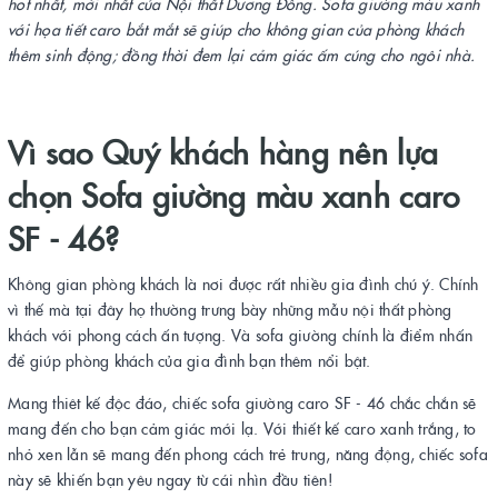
hot nhất, mới nhất của Nội thất Dương Đông. Sofa giường màu xanh
với họa tiết caro bắt mắt sẽ giúp cho không gian của phòng khách
thêm sinh động; đồng thời đem lại cảm giác ấm cúng cho ngôi nhà.
Vì sao Quý khách hàng nên lựa
chọn Sofa giường màu xanh caro
SF - 46?
Không gian phòng khách là nơi được rất nhiều gia đình chú ý. Chính
vì thế mà tại đây họ thường trưng bày những mẫu nội thất phòng
khách với phong cách ấn tượng. Và sofa giường chính là điểm nhấn
để giúp phòng khách của gia đình bạn thêm nổi bật.
Mang thiêt kế độc đáo, chiếc sofa giường caro SF - 46 chắc chắn sẽ
mang đến cho bạn cảm giác mới lạ. Với thiết kế caro xanh trắng, to
nhỏ xen lẫn sẽ mang đến phong cách trẻ trung, năng động, chiếc sofa
này sẽ khiến bạn yêu ngay từ cái nhìn đầu tiên!