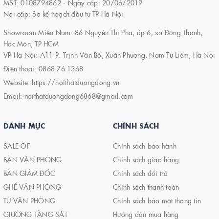
MST: 0108794862 - Ngày cấp: 20/06/2019
Nơi cấp: Sở kế hoạch đầu tư TP Hà Nội
Showroom Miền Nam: 86 Nguyễn Thị Pha, ấp 6, xã Đông Thạnh,
Hóc Môn, TP HCM
VP Hà Nội: A11 P. Trịnh Văn Bô, Xuân Phương, Nam Từ Liêm, Hà Nội
Điện thoại:
0868.76.1368
Website:
https://noithatduongdong.vn
Email:
noithatduongdong6868@gmail.com
DANH MỤC
CHÍNH SÁCH
SALE OF
Chính sách bảo hành
BÀN VĂN PHÒNG
Chính sách giao hàng
BÀN GIÁM ĐỐC
Chính sách đổi trả
GHẾ VĂN PHÒNG
Chính sách thanh toán
TỦ VĂN PHÒNG
Chính sách bảo mật thông tin
GIƯỜNG TẦNG SẮT
Hướng dẫn mua hàng