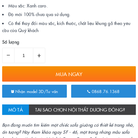
Màu sắc: Xanh caro.
Độ mới 100% chưa qua sử dụng.
Có thể thay đổi màu sắc, kích thước, chất liệu khung gỗ theo yêu
cầu của Quý khách
Số lượng
–
+
MUA NGAY
Nhận model 3D/Tư vấn
0868.76.1368
MÔ TẢ
TẠI SAO CHỌN NỘI THẤT DƯƠNG ĐÔNG?
Bạn đang muốn tìm kiếm một chiếc sofa giường có thiết kế trang nhã,
ấn tượng? Hãy tham khảo ngay SF - 46, một trong những mẫu sofa