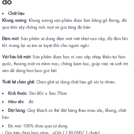
đỏ
Chất liệu
:
Khung xương
: Khung xương sản phẩm được làm bằng gỗ thông, đã
qua tẩm sấy chống mối mọt và gia tăng độ bền
Đệm mút:
Sản phẩm sử dụng đệm mút việt nhật cao cấp, độ đàn hồi
tốt. mang lại sự êm ái tuyệt đối cho người ngồi.
Vật liệu bề mặt:
Sản phẩm được bọc nỉ cao cấp nhập khẩu tại hàn
quốc, thoáng mát và mềm mại, chống bám bụi, giúp việc vệ sinh trở
nên dễ dàng hơn bao giờ hết.
Thiết kế chân ghế:
Chân ghế sử dụng chất liệu gỗ sồi tự nhiên.
Kích thước
: Dài:80c x Sâu:70cm
Màu sắc
: đỏ
Đặt hàng:
Quý khách có thể đặt hàng theo màu sắc, khung, chất
liệu
Độ mới 100% chưa qua sử dụng.
- Gía trên chưa bao gồm: +Gối ( 150,000/ 1 chiếc)