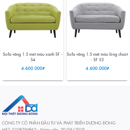
Sofa văng 1.5 mét màu xanh SF -
Sofa văng 1.5 mét màu lông chuột
54
- SF 53
4.600.000₫
4.600.000₫
CÔNG TY CỔ PHẦN ĐẦU TƯ VÀ PHÁT TRIỂN DƯƠNG ĐÔNG
MST: 0108794862 - Ngày cấp: 20/06/2019