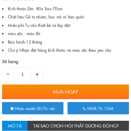
Kích thước:Dài: 80x Sâu:70cm
Chất liệu:Gỗ tự nhiên, bọc vải nỉ hàn quốc
Miễn phí:Tư vấn thiết kế và lắp đặt
màu sắc : màu đỏ
Bảo hành:12 tháng
Chú ý:Nhận đặt hàng kích thước và màu sắc theo yêu cầu
Số lượng
–
+
MUA NGAY
Nhận model 3D/Tư vấn
0868.76.1368
MÔ TẢ
TẠI SAO CHỌN NỘI THẤT DƯƠNG ĐÔNG?