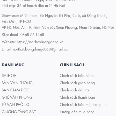
Nơi cấp: Sở kế hoạch đầu tư TP Hà Nội
Showroom Miền Nam: 86 Nguyễn Thị Pha, ấp 6, xã Đông Thạnh,
Hóc Môn, TP HCM
VP Hà Nội: A11 P. Trịnh Văn Bô, Xuân Phương, Nam Từ Liêm, Hà Nội
Điện thoại:
0868.76.1368
Website:
https://noithatduongdong.vn
Email:
noithatduongdong6868@gmail.com
DANH MỤC
CHÍNH SÁCH
SALE OF
Chính sách bảo hành
BÀN VĂN PHÒNG
Chính sách giao hàng
BÀN GIÁM ĐỐC
Chính sách đổi trả
GHẾ VĂN PHÒNG
Chính sách thanh toán
TỦ VĂN PHÒNG
Chính sách bảo mật thông tin
GIƯỜNG TẦNG SẮT
Hướng dẫn mua hàng