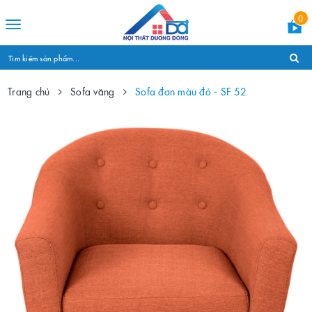
0
Toggle
navigation
Trang chủ
Sofa văng
Sofa đơn màu đỏ - SF 52