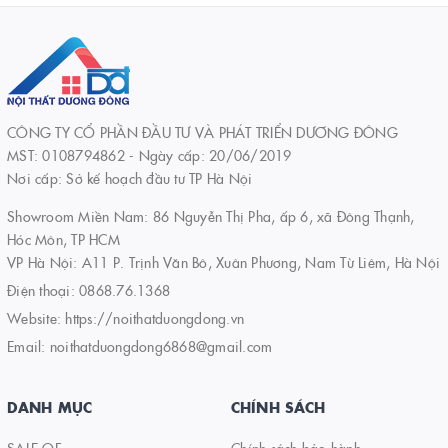
CÔNG TY CỔ PHẦN ĐẦU TƯ VÀ PHÁT TRIỂN DƯƠNG ĐÔNG
MST: 0108794862 - Ngày cấp: 20/06/2019
Nơi cấp: Sở kế hoạch đầu tư TP Hà Nội
Showroom Miền Nam: 86 Nguyễn Thị Pha, ấp 6, xã Đông Thạnh,
Hóc Môn, TP HCM
VP Hà Nội: A11 P. Trịnh Văn Bô, Xuân Phương, Nam Từ Liêm, Hà Nội
Điện thoại:
0868.76.1368
Website:
https://noithatduongdong.vn
Email:
noithatduongdong6868@gmail.com
DANH MỤC
CHÍNH SÁCH
SALE OF
Chính sách bảo hành