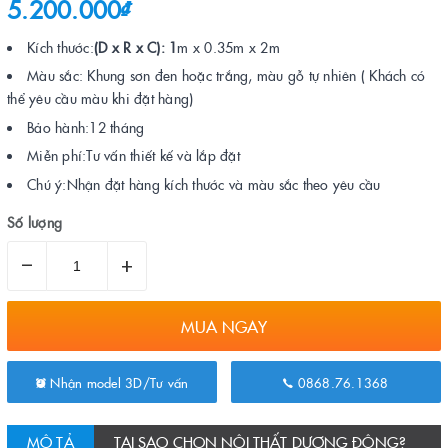
5.200.000₫
Kích thước:
(D x R x C): 1
m x 0.35m x 2m
Màu sắc:
Khung sơn đen hoặc trắng, màu gỗ tự nhiên ( Khách có
thể yêu cầu màu khi đặt hàng)
Bảo hành:12 tháng
Miễn phí:Tư vấn thiết kế và lắp đặt
Chú ý:Nhận đặt hàng kích thước và màu sắc theo yêu cầu
Số lượng
–
+
MUA NGAY
Nhận model 3D/Tư vấn
0868.76.1368
MÔ TẢ
TẠI SAO CHỌN NỘI THẤT DƯƠNG ĐÔNG?