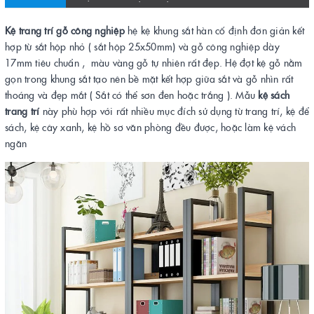
Kệ trang trí gỗ công nghiệp
hệ kệ khung sắt hàn cố định đơn giản kết
hợp từ sắt hộp nhỏ ( sắt hộp 25x50mm) và gỗ công nghiệp dày
17mm tiêu chuẩn , màu vàng gỗ tự nhiên rất đẹp. Hệ đợt kệ gỗ nằm
gọn trong khung sắt tạo nên bề mặt kết hợp giữa sắt và gỗ nhìn rất
thoáng và đẹp mắt ( Sắt có thể sơn đen hoặc trắng ). Mẫu
kệ sách
trang trí
này phù hợp với rất nhiều mục đích sử dụng từ trang trí, kệ để
sách, kệ cây xanh, kệ hồ sơ văn phòng đều được, hoặc làm kệ vách
ngăn