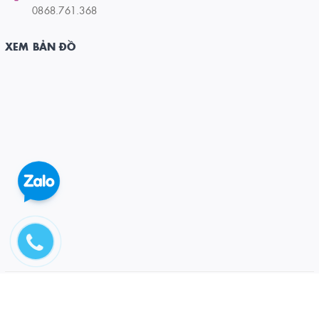
0868.761.368
XEM BẢN ĐỒ
© Bản quyền thuộc về CÔNG TY CỔ PHẦN ĐẦU TƯ VÀ PT DƯƠNG ĐÔNG
Cung cấp bởi
Sapo