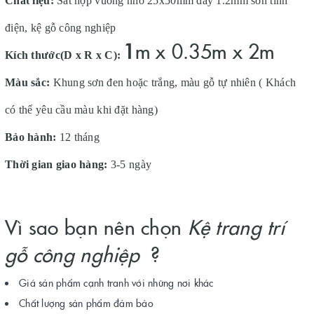
Chất liệu:
Sắt hộp vuông nhỏ 25x50mm dày 1.2mm sơn tĩnh
điện, kệ gỗ công nghiệp
1
m x 0.35m x 2m
Kích thước(D x R x C):
Màu sắc:
Khung sơn đen hoặc trắng, màu gỗ tự nhiên ( Khách
có thể yêu cầu màu khi đặt hàng)
Bảo hành:
12 tháng
Thời gian giao hàng:
3-5 ngày
Vì sao bạn nên chọn
Kệ trang trí
gỗ công nghiệp
?
Giá sản phẩm cạnh tranh với những nơi khác
Chất lượng sản phẩm đảm bảo