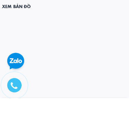
XEM BẢN ĐỒ
© Bản quyền thuộc về CÔNG TY CỔ PHẦN ĐẦU TƯ VÀ PT DƯƠNG ĐÔNG
Cung cấp bởi
Sapo