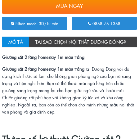
MUA NGAY
Nhận model 3D/Tư vấn
0868.76.1368
MÔ TẢ
TẠI SAO CHỌN NỘI THẤT DƯƠNG ĐÔNG?
Giường sắt 2 tầng homestay 1m màu trắng
Giường sắt 2 tầng homestay 1m màu trắng
tại Dương Đông với đa
dạng kích thước sẽ làm cho không gian phòng ngủ của bạn sẽ sang
trọng và tiện nghi hơn. Bạn có thể thoải mái ngả lưng trên chiếc
giường sang trọng mang lại cho bạn giấc ngủ sâu và thoải mái.
Chiếc giường rất phù hợp với không gian ký túc xá và khu công
nghiệp. Ngoài ra, bạn còn có thể chọn cho mình những mẫu nội thất
văn phòng và gia đình đẹp.
Thông số kỹ thuật Giường sắt 2