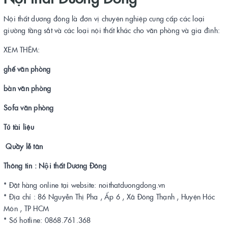
Nội thất dương đông là đơn vị chuyên nghiệp cung cấp các loại
giường tầng sắt và các loại nội thất khác cho văn phòng và gia đình:
XEM THÊM:
ghế văn phòng
bàn văn phòng
Sofa văn phòng
Tủ tài liệu
Quầy lễ tân
Thông tin : Nội thất Dương Đông
* Đặt hàng online tại website: noithatduongdong.vn
* Địa chỉ : 86 Nguyễn Thị Pha , Ấp 6 , Xã Đông Thạnh , Huyện Hóc
Môn , TP HCM
* Số hotline: 0868.761.368