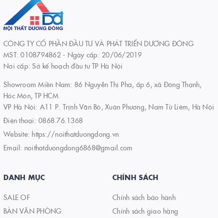
CÔNG TY CỔ PHẦN ĐẦU TƯ VÀ PHÁT TRIỂN DƯƠNG ĐÔNG
MST: 0108794862 - Ngày cấp: 20/06/2019
Nơi cấp: Sở kế hoạch đầu tư TP Hà Nội
Showroom Miền Nam: 86 Nguyễn Thị Pha, ấp 6, xã Đông Thạnh,
Hóc Môn, TP HCM
VP Hà Nội: A11 P. Trịnh Văn Bô, Xuân Phương, Nam Từ Liêm, Hà Nội
Điện thoại:
0868.76.1368
Website:
https://noithatduongdong.vn
Email:
noithatduongdong6868@gmail.com
DANH MỤC
CHÍNH SÁCH
SALE OF
Chính sách bảo hành
BÀN VĂN PHÒNG
Chính sách giao hàng