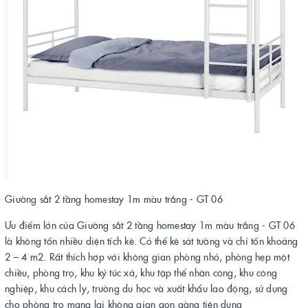
Giường sắt 2 tầng homestay 1m màu trắng - GT 06
Ưu điểm lớn của Giường sắt 2 tầng homestay 1m màu trắng - GT 06
là không tốn nhiều diện tích kê. Có thể kê sát tường và chỉ tốn khoảng
2 – 4 m2. Rất thích hợp với không gian phòng nhỏ, phòng hẹp một
chiều, phòng trọ, khu ký túc xá, khu tập thể nhân công, khu công
nghiệp, khu cách ly, trường du học và xuất khẩu lao động, sử dụng
cho phòng trọ mang lại không gian gọn gàng tiện dụng