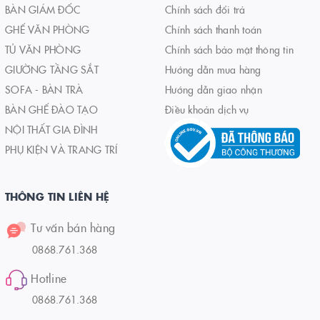
BÀN GIÁM ĐỐC
Chính sách đổi trả
GHẾ VĂN PHÒNG
Chính sách thanh toán
TỦ VĂN PHÒNG
Chính sách bảo mật thông tin
GIƯỜNG TẦNG SẮT
Hướng dẫn mua hàng
SOFA - BÀN TRÀ
Hướng dẫn giao nhận
BÀN GHẾ ĐÀO TẠO
Điều khoản dịch vụ
NỘI THẤT GIA ĐÌNH
PHỤ KIỆN VÀ TRANG TRÍ
THÔNG TIN LIÊN HỆ
Tư vấn bán hàng
0868.761.368
Hotline
0868.761.368