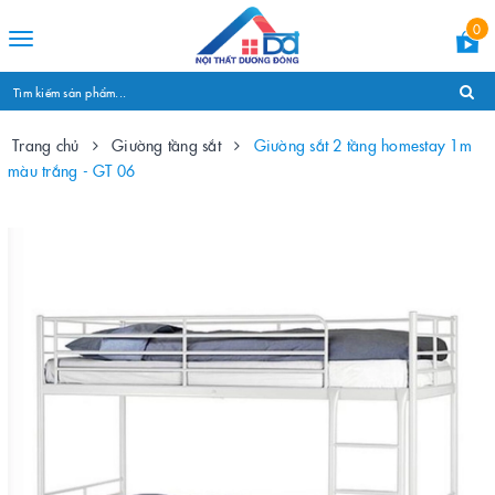
0
Toggle
navigation
Trang chủ
Giường tầng sắt
Giường sắt 2 tầng homestay 1m
màu trắng - GT 06