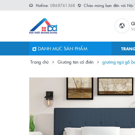
Hotline:
0868761368
Chào mừng bạn đến với Nội
G
Vớ
DANH MỤC SẢN PHẨM
TRANG
Trang chủ
Giường tân cổ điển
giường ngủ gỗ b