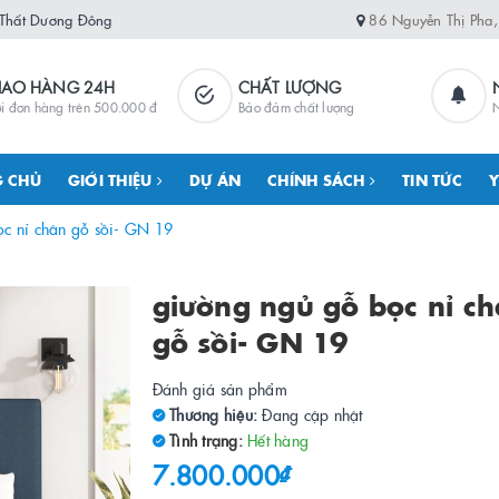
 Thất Dương Đông
86 Nguyễn Thị Pha
IAO HÀNG 24H
CHẤT LƯỢNG
i đơn hàng trên 500.000 đ
Bảo đảm chất lượng
N
 CHỦ
GIỚI THIỆU
DỰ ÁN
CHÍNH SÁCH
TIN TỨC
Y
ọc nỉ chân gỗ sồi- GN 19
giường ngủ gỗ bọc nỉ c
gỗ sồi- GN 19
Đánh giá sản phẩm
Thương hiệu:
Đang cập nhật
Tình trạng:
Hết hàng
7.800.000₫