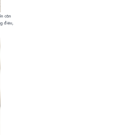
ến căn
ng điệu,