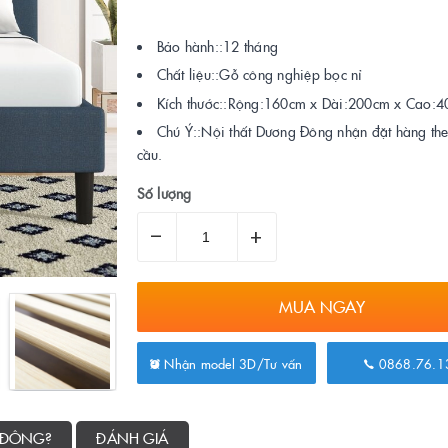
Bảo hành::12 tháng
Chất liệu::Gỗ công nghiệp bọc nỉ
Kích thước::Rộng:160cm x Dài:200cm x Cao:
Chú Ý::Nội thất Dương Đông nhận đặt hàng th
cầu.
Số lượng
–
+
MUA NGAY
Nhận model 3D/Tư vấn
0868.76.1
 ĐÔNG?
ĐÁNH GIÁ