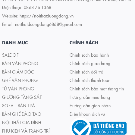
Điện thoại:
0868.76.1368
Website:
https://noithatduongdong.vn
Email:
noithatduongdong6868@gmail.com
DANH MỤC
CHÍNH SÁCH
SALE OF
Chính sách bảo hành
BÀN VĂN PHÒNG
Chính sách giao hàng
BÀN GIÁM ĐỐC
Chính sách đổi trả
GHẾ VĂN PHÒNG
Chính sách thanh toán
TỦ VĂN PHÒNG
Chính sách bảo mật thông tin
GIƯỜNG TẦNG SẮT
Hướng dẫn mua hàng
SOFA - BÀN TRÀ
Hướng dẫn giao nhận
BÀN GHẾ ĐÀO TẠO
Điều khoản dịch vụ
NỘI THẤT GIA ĐÌNH
PHỤ KIỆN VÀ TRANG TRÍ