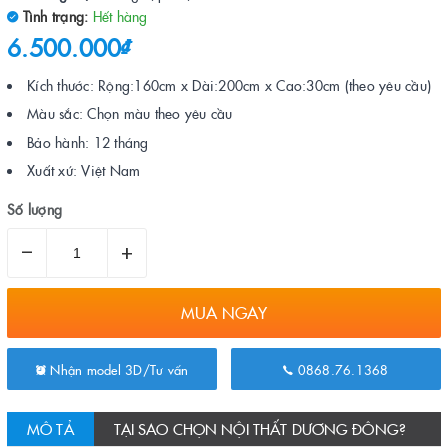
Tình trạng:
Hết hàng
6.500.000₫
Kích thước: Rộng:160cm x Dài:200cm x Cao:30cm (theo yêu cầu)
Màu sắc: Chọn màu theo yêu cầu
Bảo hành: 12 tháng
Xuất xứ: Việt Nam
Số lượng
–
+
MUA NGAY
Nhận model 3D/Tư vấn
0868.76.1368
MÔ TẢ
TẠI SAO CHỌN NỘI THẤT DƯƠNG ĐÔNG?