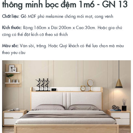
thông minh bọc đệm 1m6 - GN 13
Chất liệu: G
ỗ MDF phủ melamine chống mối mọt, cong vênh
Kích thước:
Rộng:160cm x Dài:200cm x Cao:30cm. Hoặc gia chủ
cũng có thể đặt kích cỡ theo sở thích
Màu sắc:
Vân sồi, trắng. Hoặc Quý khách có thể lựa chọn mã màu
theo yêu cầu