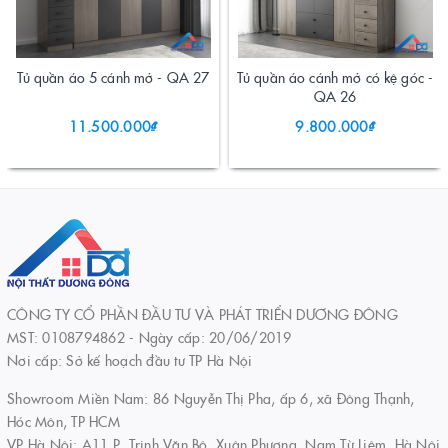
Tủ quần áo 5 cánh mở - QA 27
Tủ quần áo cánh mở có kệ góc -
QA 26
11.500.000₫
9.800.000₫
CÔNG TY CỔ PHẦN ĐẦU TƯ VÀ PHÁT TRIỂN DƯƠNG ĐÔNG
MST: 0108794862 - Ngày cấp: 20/06/2019
Nơi cấp: Sở kế hoạch đầu tư TP Hà Nội
Showroom Miền Nam: 86 Nguyễn Thị Pha, ấp 6, xã Đông Thạnh,
Hóc Môn, TP HCM
VP Hà Nội: A11 P. Trịnh Văn Bô, Xuân Phương, Nam Từ Liêm, Hà Nội