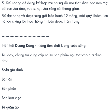
Kiểu dáng dễ dàng kết hợp với những đồ nội thất khác, tạo nên một
bố cục vừa đẹp, vừa sang, vừa sáng cả không gian.
Để đặt hàng và được tặng gói bảo hành 12 tháng, mời quý khách liên
hệ với chúng tôi theo thông tin bên dưới. Trân trọng!
----------------------------------------------------------------------------------
-------------------------------------
Nội thất Dương Đông - Nâng tầm chất lượng cuộc sống
:
Tại đây, chúng tôi cung cấp nhiều sản phẩm nội thất cho gia đình
như:
Sofa gia đình
Bàn ăn
Bàn phấn
Bàn làm việc
Tủ quần áo