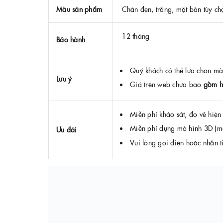
Màu sản phẩm
Chân đen, trắng, mặt bàn tùy ch
12 tháng
Bảo hành
Quý khách có thể lựa chọn mà
Lưu ý
Giá trên web chưa bao
gồm h
Miễn phí khảo sát, đo vẽ hiện
Miễn phí dựng mô hình 3D (mặ
Ưu đãi
Vui lòng gọi điện hoặc nhắn t