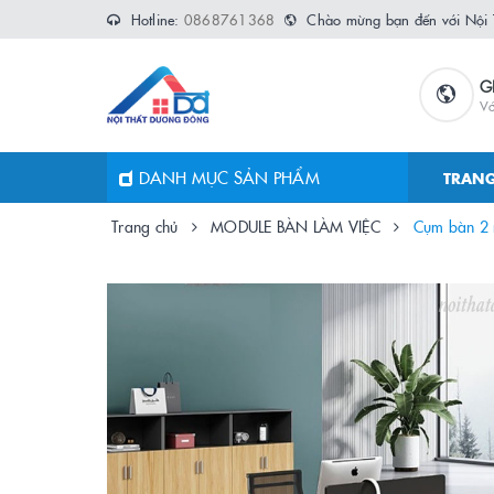
Hotline:
0868761368
Chào mừng bạn đến với Nội
G
Vớ
DANH MỤC SẢN PHẨM
TRANG
Trang chủ
MODULE BÀN LÀM VIỆC
Cụm bàn 2 