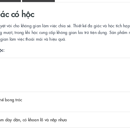
ác có hộc
ệt vời cho không gian làm việc chia sẻ. Thiết kế đa giác và hộc tích h
ng mượt, trong khi hộc cung cấp không gian lưu trữ tiện dụng. Sản phẩm 
gian làm việc thoải mái và hiệu quả.
ộc:
hế bong tróc
 dày dặn, có khoan lỗ và nắp nhựa