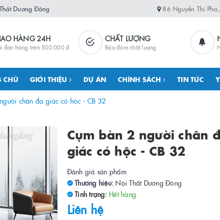
 Thất Dương Đông
86 Nguyễn Thị Pha
IAO HÀNG 24H
CHẤT LƯỢNG
i đơn hàng trên 500.000 đ
Bảo đảm chất lượng
N
 CHỦ
GIỚI THIỆU
DỰ ÁN
CHÍNH SÁCH
TIN TỨC
Y
người chân đa giác có hộc - CB 32
Cụm bàn 2 người chân 
giác có hộc - CB 32
Đánh giá sản phẩm
Thương hiệu:
Nội Thất Dương Đông
Tình trạng:
Hết hàng
Liên hệ