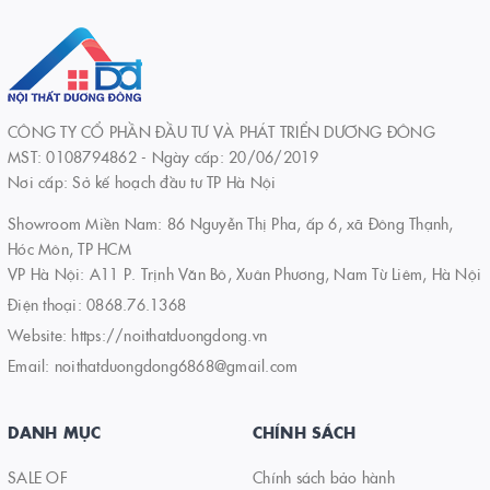
CÔNG TY CỔ PHẦN ĐẦU TƯ VÀ PHÁT TRIỂN DƯƠNG ĐÔNG
MST: 0108794862 - Ngày cấp: 20/06/2019
Nơi cấp: Sở kế hoạch đầu tư TP Hà Nội
Showroom Miền Nam: 86 Nguyễn Thị Pha, ấp 6, xã Đông Thạnh,
Hóc Môn, TP HCM
VP Hà Nội: A11 P. Trịnh Văn Bô, Xuân Phương, Nam Từ Liêm, Hà Nội
Điện thoại:
0868.76.1368
Website:
https://noithatduongdong.vn
Email:
noithatduongdong6868@gmail.com
DANH MỤC
CHÍNH SÁCH
SALE OF
Chính sách bảo hành