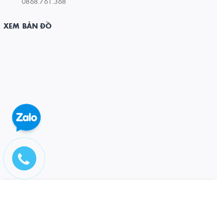
0868.761.368
XEM BẢN ĐỒ
© Bản quyền thuộc về CÔNG TY CỔ PHẦN ĐẦU TƯ VÀ PT DƯƠNG ĐÔNG
Cung cấp bởi
Sapo