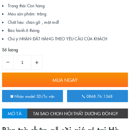
Trạng thái:Còn hàng
Màu sản phẩm: trắng
Chất liệu: chân gỗ , mặt mdf
Bảo hành:6 tháng
Chú ý:NHẬN ĐẶT HÀNG THEO YÊU CẦU CỦA KHÁCH
Số lượng
–
+
MUA NGAY
Nhận model 3D/Tư vấn
0868.76.1368
MÔ TẢ
TẠI SAO CHỌN NỘI THẤT DƯƠNG ĐÔNG?