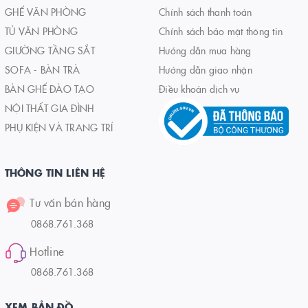
GHẾ VĂN PHÒNG
Chính sách thanh toán
TỦ VĂN PHÒNG
Chính sách bảo mật thông tin
GIƯỜNG TẦNG SẮT
Hướng dẫn mua hàng
SOFA - BÀN TRÀ
Hướng dẫn giao nhận
BÀN GHẾ ĐÀO TẠO
Điều khoản dịch vụ
NỘI THẤT GIA ĐÌNH
PHỤ KIỆN VÀ TRANG TRÍ
THÔNG TIN LIÊN HỆ
Tư vấn bán hàng
0868.761.368
Hotline
0868.761.368
XEM BẢN ĐỒ