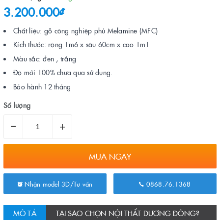
3.200.000₫
Chất liệu: gỗ công nghiệp phủ Melamine (MFC)
Kích thước: rộng 1m6 x sâu 60cm x cao 1m1
Màu sắc: đen , trắng
Độ mới 100% chưa qua sử dụng.
Bảo hành 12 tháng
Số lượng
–
+
MUA NGAY
Nhận model 3D/Tư vấn
0868.76.1368
MÔ TẢ
TẠI SAO CHỌN NỘI THẤT DƯƠNG ĐÔNG?