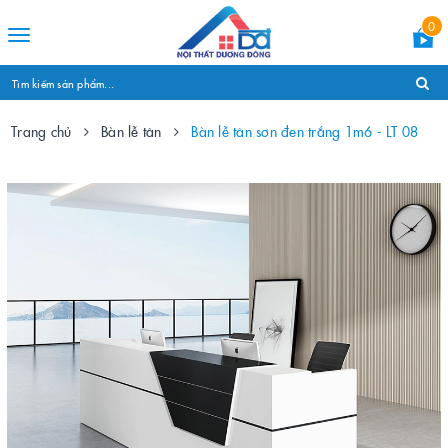
0
Toggle
navigation
Trang chủ
Bàn lễ tân
Bàn lễ tân sơn đen trắng 1m6 - LT 08