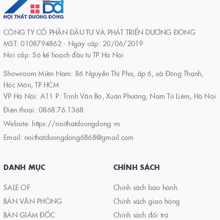
CÔNG TY CỔ PHẦN ĐẦU TƯ VÀ PHÁT TRIỂN DƯƠNG ĐÔNG
MST: 0108794862 - Ngày cấp: 20/06/2019
Nơi cấp: Sở kế hoạch đầu tư TP Hà Nội
Showroom Miền Nam: 86 Nguyễn Thị Pha, ấp 6, xã Đông Thạnh,
Hóc Môn, TP HCM
VP Hà Nội: A11 P. Trịnh Văn Bô, Xuân Phương, Nam Từ Liêm, Hà Nội
Điện thoại:
0868.76.1368
Website:
https://noithatduongdong.vn
Email:
noithatduongdong6868@gmail.com
DANH MỤC
CHÍNH SÁCH
SALE OF
Chính sách bảo hành
BÀN VĂN PHÒNG
Chính sách giao hàng
BÀN GIÁM ĐỐC
Chính sách đổi trả