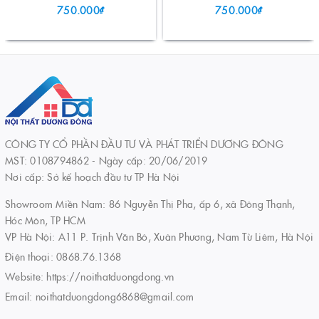
750.000₫
750.000₫
CÔNG TY CỔ PHẦN ĐẦU TƯ VÀ PHÁT TRIỂN DƯƠNG ĐÔNG
MST: 0108794862 - Ngày cấp: 20/06/2019
Nơi cấp: Sở kế hoạch đầu tư TP Hà Nội
Showroom Miền Nam: 86 Nguyễn Thị Pha, ấp 6, xã Đông Thạnh,
Hóc Môn, TP HCM
VP Hà Nội: A11 P. Trịnh Văn Bô, Xuân Phương, Nam Từ Liêm, Hà Nội
Điện thoại:
0868.76.1368
Website:
https://noithatduongdong.vn
Email:
noithatduongdong6868@gmail.com