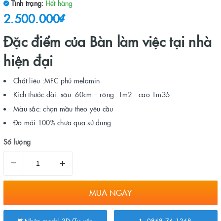
Tình trạng:
Hết hàng
2.500.000₫
Đặc điểm của Bàn làm việc tại nhà
hiện đại
Chất liệu :MFC phủ melamin
Kích thước:dài: sâu: 60cm – rộng: 1m2 - cao 1m35
Màu sắc: chọn mầu theo yêu cầu
Độ mới 100% chưa qua sử dụng.
Số lượng
–
+
MUA NGAY
Nhận model 3D/Tư vấn
0868.76.1368