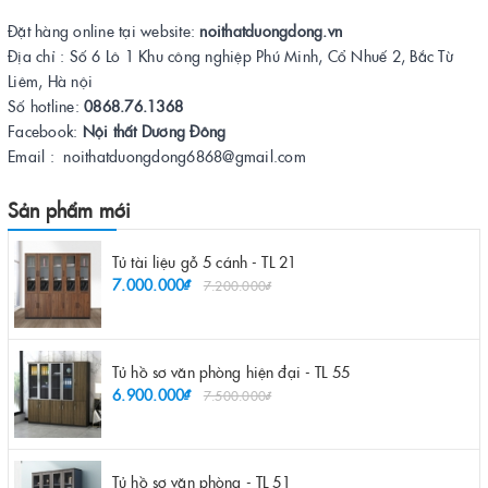
Đặt hàng online tại website:
noithatduongdong.vn
Địa chỉ : Số 6 Lô 1 Khu công nghiệp Phú Minh, Cổ Nhuế 2, Bắc Từ
Liêm, Hà nội
Số hotline:
0868.76.1368
Facebook:
Nội thất Dương Đông
Email : noithatduongdong6868@gmail.com
Sản phẩm mới
Tủ tài liệu gỗ 5 cánh - TL 21
7.000.000₫
7.200.000₫
Tủ hồ sơ văn phòng hiện đại - TL 55
6.900.000₫
7.500.000₫
Tủ hồ sơ văn phòng - TL 51