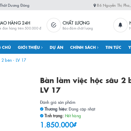
 Thất Dương Đông
86 Nguyễn Thị Pha
IAO HÀNG 24H
CHẤT LƯỢNG
i đơn hàng trên 500.000 đ
Bảo đảm chất lượng
N
 CHỦ
GIỚI THIỆU
DỰ ÁN
CHÍNH SÁCH
TIN TỨC
Y
 2 bên - LV 17
Bàn làm việc hộc sâu 2 
LV 17
Đánh giá sản phẩm
Thương hiệu:
Đang cập nhật
Tình trạng:
Hết hàng
1.850.000₫