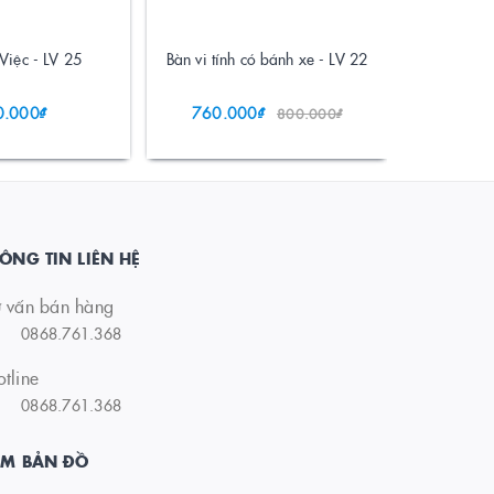
Việc - LV 25
Bàn vi tính có bánh xe - LV 22
Bàn vi tính
0.000₫
760.000₫
700.
800.000₫
ÔNG TIN LIÊN HỆ
ư vấn bán hàng
0868.761.368
tline
0868.761.368
EM BẢN ĐỒ