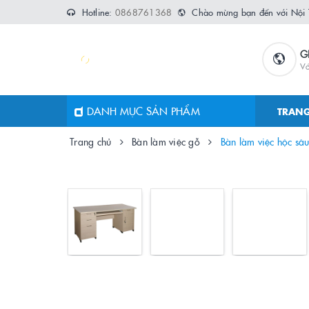
Hotline:
0868761368
Chào mừng bạn đến với Nội
G
Vớ
DANH MỤC SẢN PHẨM
TRANG
Trang chủ
Bàn làm việc gỗ
Bàn làm việc hộc sâu