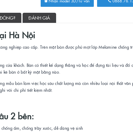
Nhận model 3D/Tư vấn
0868.76.1
 ĐÔNG?
ĐÁNH GIÁ
tại Hà Nội
công nghiệp cao cấp. Trên mặt bàn được phủ một lớp Melamine chống t
 của khách. Bàn có thiết kế dạng thẳng và hộc để đựng tài liệu và đố 
i kê bàn ở bất kỳ mặt bằng nào.
ng mẫu bàn làm việc hộc sâu chất lượng mà còn nhiều loại nội thất văn
i với chi phí tiết kiệm nhất.
sâu 2 bên:
 chống ấm, chống trầy xước, dễ dàng vệ sinh