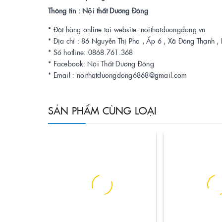
Thông tin : Nội thất Dương Đông
* Đặt hàng online tại website: noithatduongdong.vn
* Địa chỉ : 86 Nguyễn Thị Pha , Ấp 6 , Xã Đông Thạnh
* Số hotline: 0868.761.368
* Facebook: Nội Thất Dương Đông
* Email : noithatduongdong6868@gmail.com
SẢN PHẨM CÙNG LOẠI