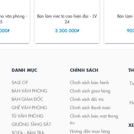
cho văn phòng -
Bàn làm việc tủ cao hiện đại - LV
Bàn Làm 
25
24
000₫
3.300.000₫
90
DANH MỤC
CHÍNH SÁCH
TH
SALE OF
Chính sách bảo hành
T
BÀN VĂN PHÒNG
Chính sách giao hàng
BÀN GIÁM ĐỐC
Chính sách đổi trả
Ho
GHẾ VĂN PHÒNG
Chính sách thanh toán
TỦ VĂN PHÒNG
Chính sách bảo mật thông
tin
GIƯỜNG TẦNG SẮT
X
Hướng dẫn mua hàng
SOFA - BÀN TRÀ