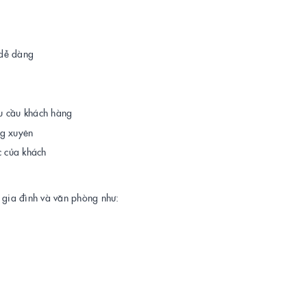
 dễ dàng
u cầu khách hàng
ng xuyên
c của khách
o gia đình và văn phòng như: