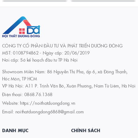
CÔNG TY CỔ PHẦN ĐẦU TƯ VÀ PHÁT TRIỂN DƯƠNG ĐÔNG
MST: 0108794862 - Ngày cấp: 20/06/2019
Nơi cấp: Sở kế hoạch đầu tư TP Hà Nội
Showroom Miền Nam: 86 Nguyễn Thị Pha, ấp 6, xã Đông Thạnh,
Hóc Môn, TP HCM
VP Hà Nội: A11 P. Trịnh Văn Bô, Xuân Phương, Nam Từ Liêm, Hà Nội
Điện thoại:
0868.76.1368
Website:
https://noithatduongdong.vn
Email:
noithatduongdong6868@gmail.com
DANH MỤC
CHÍNH SÁCH