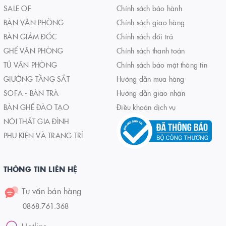
SALE OF
Chính sách bảo hành
BÀN VĂN PHÒNG
Chính sách giao hàng
BÀN GIÁM ĐỐC
Chính sách đổi trả
GHẾ VĂN PHÒNG
Chính sách thanh toán
TỦ VĂN PHÒNG
Chính sách bảo mật thông tin
GIƯỜNG TẦNG SẮT
Hướng dẫn mua hàng
SOFA - BÀN TRÀ
Hướng dẫn giao nhận
BÀN GHẾ ĐÀO TẠO
Điều khoản dịch vụ
NỘI THẤT GIA ĐÌNH
PHỤ KIỆN VÀ TRANG TRÍ
THÔNG TIN LIÊN HỆ
Tư vấn bán hàng
0868.761.368