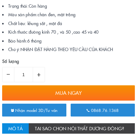
Trạng thái:Còn hàng
Màu sản phẩm:chân đen, mặt trắng
Chất liệu: khung sắt , mặt đá
Kích thước:đường kính 70 , và 50 ,cao 45 và 40
Bảo hành:6 tháng
Chú ý:NHẬN ĐẶT HÀNG THEO YÊU CẦU CỦA KHÁCH
Số lượng
–
+
MUA NGAY
Nhận model 3D/Tư vấn
0868.76.1368
MÔ TẢ
TẠI SAO CHỌN NỘI THẤT DƯƠNG ĐÔNG?