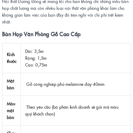
Nội thất Dương Đông sẽ mang tới cho bạn không chỉ những mẫu bàn
họp chất lượng mà còn nhiều loại nội thất văn phòng khác làm cho
không gian làm việc của bạn đầy đủ tiện nghi với chi phí tiết kiệm
nhất.
Bàn Họp Văn Phòng Gỗ Cao Cấp
Dài: 3,5m
Kích
Rộng: 1,5m
thước
Cao: 0,75m
Mặt
Gỗ công nghiệp phủ melamine dày 40mm
bàn
Màu
Theo yêu cầu (bộ phân kinh doanh sẽ gửi mã màu
mặt
quý khách chọn)
bàn