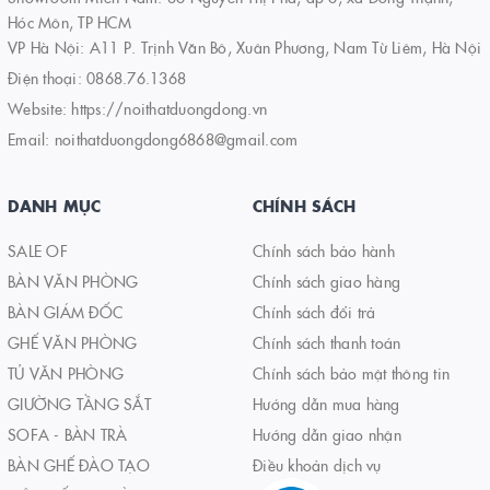
Hóc Môn, TP HCM
VP Hà Nội: A11 P. Trịnh Văn Bô, Xuân Phương, Nam Từ Liêm, Hà Nội
Điện thoại:
0868.76.1368
Website:
https://noithatduongdong.vn
Email:
noithatduongdong6868@gmail.com
DANH MỤC
CHÍNH SÁCH
SALE OF
Chính sách bảo hành
BÀN VĂN PHÒNG
Chính sách giao hàng
BÀN GIÁM ĐỐC
Chính sách đổi trả
GHẾ VĂN PHÒNG
Chính sách thanh toán
TỦ VĂN PHÒNG
Chính sách bảo mật thông tin
GIƯỜNG TẦNG SẮT
Hướng dẫn mua hàng
SOFA - BÀN TRÀ
Hướng dẫn giao nhận
BÀN GHẾ ĐÀO TẠO
Điều khoản dịch vụ