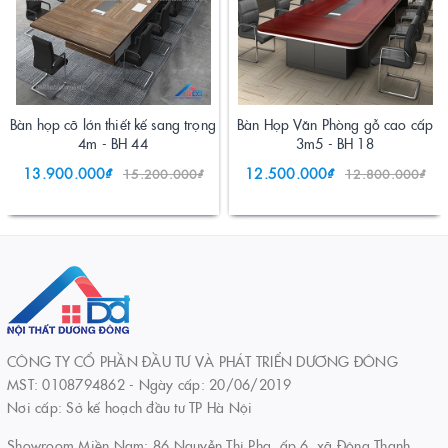
Bàn họp cỡ lớn thiết kế sang trọng
Bàn Họp Văn Phòng gỗ cao cấp
4m - BH 44
3m5 - BH 18
13.900.000₫
12.500.000₫
15.200.000₫
12.800.000₫
CÔNG TY CỔ PHẦN ĐẦU TƯ VÀ PHÁT TRIỂN DƯƠNG ĐÔNG
MST: 0108794862 - Ngày cấp: 20/06/2019
Nơi cấp: Sở kế hoạch đầu tư TP Hà Nội
Showroom Miền Nam: 86 Nguyễn Thị Pha, ấp 6, xã Đông Thạnh,