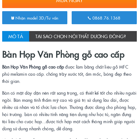
MUA NGAY
Nhận model 3D/Tư vấn
0868.76.1368
MÔ TẢ
TẠI SAO CHỌN NỘI THẤT DƯƠNG ĐÔNG?
Bàn Họp Văn Phòng gỗ cao cấp
Bàn Họp Văn Phòng gỗ cao cấp
được làm bằng chất liệu gỗ MFC
phủ melamin cao cấp. chống trầy xước tốt, ẩm mốc, bóng đẹp theo
thời gian.
Bàn có mặt dày dặn nên rất sang trọng, có thiết kế tốt cho nhiều người
ngồi. Bàn mang tính thẩm mỹ cao và giá trị sử dụng lâu dài, được
nhiều cá nhân và tổ chức lựa chọn. Thường được dùng cho phòng họp,
hội trường. bàn có nhiều tính năng tiện dụng như hộc tủ, ngăn đựng
tài liệu cho cuộc họp...được tích hợp một cách thông minh giúp người
dùng sử dụng nhanh chóng, dễ dàng.