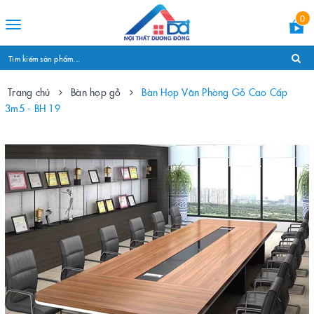
0
Toggle
navigation
Trang chủ
Bàn họp gỗ
Bàn Họp Văn Phòng Gỗ Cao Cấp
3m5 - BH 19