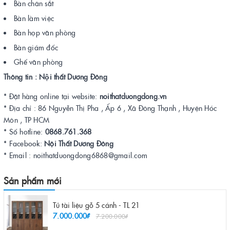
Bàn chân sắt
Bàn làm việc
Bàn họp văn phòng
Bàn giám đốc
Ghế văn phòng
Thông tin : Nội thất Dương Đông
* Đặt hàng online tại website:
noithatduongdong.vn
* Địa chỉ : 86 Nguyễn Thị Pha , Ấp 6 , Xã Đông Thạnh , Huyện Hóc
Môn , TP HCM
* Số hotline:
0868.761.368
* Facebook:
Nội Thất Dương Đông
* Email : noithatduongdong6868@gmail.com
Sản phẩm mới
Tủ tài liệu gỗ 5 cánh - TL 21
7.000.000₫
7.200.000₫