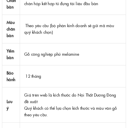
Chân
chân hộp kết hợp tủ đựng tài liệu đầu bàn
bàn
Màu
Theo yêu cầu (bộ phân kinh doanh sẽ gửi mã màu
chân
quý khách chọn)
bàn
Yếm
Gỗ công nghiệp phủ melamine
bàn
Bảo
12 tháng
hành
Giá trên web là kích thước do Nội Thất Dương Đông
Lưu
đề xuất
ý
Quý khách có thể lựa chọn kích thước và màu vân gỗ
theo yêu cầu.