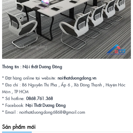
Thông tin : Nội thất Dương Đông
* Đặt hàng online tại website:
noithatduongdong.vn
* Địa chỉ : 86 Nguyễn Thị Pha , Ấp 6 , Xã Đông Thạnh , Huyện Hóc
Môn , TP HCM
* Số hotline:
0868.761.368
* Facebook:
Nội Thất Dương Đông
* Email : noithatduongdong6868@gmail.com
Sản phẩm mới