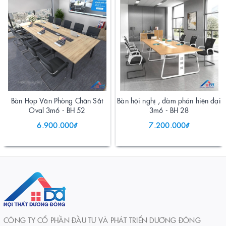
Bàn Họp Văn Phòng Chân Sắt
Bàn hội nghị , đàm phán hiện đại
Oval 3m6 - BH 52
3m6 - BH 28
6.900.000₫
7.200.000₫
CÔNG TY CỔ PHẦN ĐẦU TƯ VÀ PHÁT TRIỂN DƯƠNG ĐÔNG