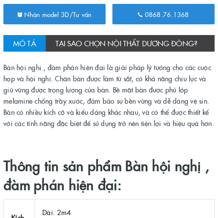
Nhận model 3D/Tư vấn
0868.76.1368
MÔ TẢ
TẠI SAO CHỌN NỘI THẤT DƯƠNG ĐÔNG?
Bàn hội nghị , đàm phán hiện đại là giải pháp lý tưởng cho các cuộc
họp và hội nghị. Chân bàn được làm từ sắt, có khả năng chịu lực và
giữ vững được trọng lượng của bàn. Bề mặt bàn được phủ lớp
melamine chống trầy xước, đảm bảo sự bền vững và dễ dàng vệ sin.
Bàn có nhiều kích cỡ và kiểu dáng khác nhau, và có thể được thiết kế
với các tính năng đặc biệt để sử dụng trở nên tiện lợi và hiệu quả hơn.
Thông tin sản phẩm Bàn hội nghị ,
đàm phán hiện đại:
Dài: 2m4
Kích