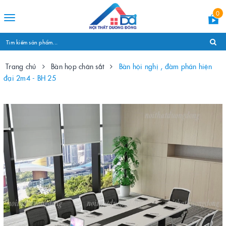
0
Toggle
navigation
Trang chủ
Bàn họp chân sắt
Bàn hội nghị , đàm phán hiện
đại 2m4 - BH 25