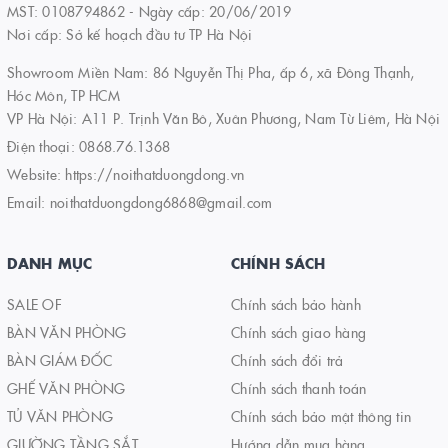
MST: 0108794862 - Ngày cấp: 20/06/2019
Nơi cấp: Sở kế hoạch đầu tư TP Hà Nội
Showroom Miền Nam: 86 Nguyễn Thị Pha, ấp 6, xã Đông Thạnh,
Hóc Môn, TP HCM
VP Hà Nội: A11 P. Trịnh Văn Bô, Xuân Phương, Nam Từ Liêm, Hà Nội
Điện thoại:
0868.76.1368
Website:
https://noithatduongdong.vn
Email:
noithatduongdong6868@gmail.com
DANH MỤC
CHÍNH SÁCH
SALE OF
Chính sách bảo hành
BÀN VĂN PHÒNG
Chính sách giao hàng
BÀN GIÁM ĐỐC
Chính sách đổi trả
GHẾ VĂN PHÒNG
Chính sách thanh toán
TỦ VĂN PHÒNG
Chính sách bảo mật thông tin
GIƯỜNG TẦNG SẮT
Hướng dẫn mua hàng