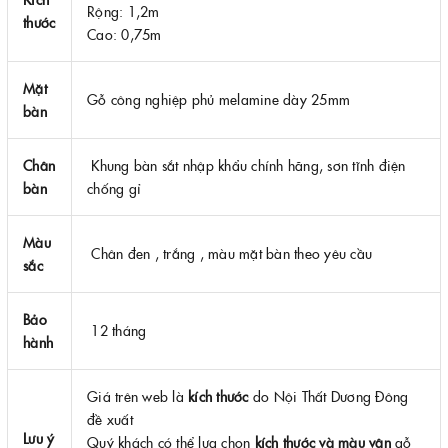
Rộng: 1,2m
thước
Cao: 0,75m
Mặt
Gỗ công nghiệp phủ melamine dày 25mm
bàn
Chân
Khung bàn sắt nhập khẩu chính hãng, sơn tĩnh điện
bàn
chống gỉ
Màu
Chân đen , trắng , màu mặt bàn theo yêu cầu
sắc
Bảo
12 tháng
hành
Giá trên web là
kích thước
do Nội Thất Dương Đông
đề xuất
Lưu ý
Quý khách có thể lựa chọn
kích thước và màu vân
gỗ