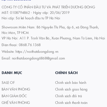
CÔNG TY CỔ PHẦN ĐẦU TƯ VÀ PHÁT TRIỂN DƯƠNG ĐÔNG
MST: 0108794862 - Ngày cấp: 20/06/2019
Nơi cấp: Sở kế hoạch đầu tư TP Hà Nội
Showroom Miền Nam: 86 Nguyễn Thị Pha, ấp 6, xã Đông Thạnh,
Hóc Môn, TP HCM
VP Hà Nội: A11 P. Trịnh Văn Bô, Xuân Phương, Nam Từ Liêm, Hà Nội
Điện thoại:
0868.76.1368
Website:
https://noithatduongdong.vn
Email:
noithatduongdong6868@gmail.com
DANH MỤC
CHÍNH SÁCH
SALE OF
Chính sách bảo hành
BÀN VĂN PHÒNG
Chính sách giao hàng
BÀN GIÁM ĐỐC
Chính sách đổi trả
GHẾ VĂN PHÒNG
Chính sách thanh toán