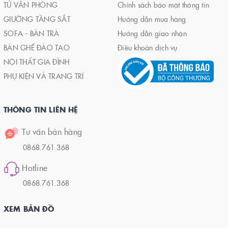
TỦ VĂN PHÒNG
Chính sách bảo mật thông tin
GIƯỜNG TẦNG SẮT
Hướng dẫn mua hàng
SOFA - BÀN TRÀ
Hướng dẫn giao nhận
BÀN GHẾ ĐÀO TẠO
Điều khoản dịch vụ
NỘI THẤT GIA ĐÌNH
PHỤ KIỆN VÀ TRANG TRÍ
THÔNG TIN LIÊN HỆ
Tư vấn bán hàng
0868.761.368
Hotline
0868.761.368
XEM BẢN ĐỒ