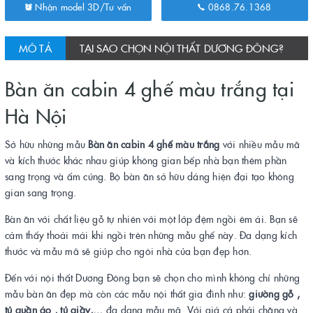
Nhận model 3D/Tư vấn
0868.76.1368
MÔ TẢ
TẠI SAO CHỌN NỘI THẤT DƯƠNG ĐÔNG?
Bàn ăn cabin 4 ghế màu trắng tại
Hà Nội
Sở hữu những mẫu
Bàn ăn cabin 4 ghế màu trắng
với nhiều mẫu mã
và kích thước khác nhau giúp không gian bếp nhà bạn thêm phần
sang trọng và ấm cúng. Bộ bàn ăn sở hữu dáng hiện đại tạo không
gian sang trọng.
Bàn ăn với chất liệu gỗ tự nhiên với một lớp đệm ngồi êm ái. Bạn sẽ
cảm thấy thoải mái khi ngồi trên những mẫu ghế này. Đa dạng kích
thước và mẫu mã sẽ giúp cho ngôi nhà của bạn đẹp hơn.
Đến với nội thất Dương Đông bạn sẽ chọn cho mình không chỉ những
mẫu bàn ăn đẹp mà còn các mẫu nội thất gia đình như:
giường gỗ ,
tủ quần áo , tủ giầy,…
đa dạng mẫu mã. Với giá cả phải chăng và