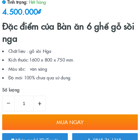
Tình trạng:
Hết hàng
4.500.000₫
Đặc điểm của Bàn ăn 6 ghế gỗ sồi
nga
Chất liệu : gỗ sồi Nga
Kích thước:1600 x 800 x 750 mm.
Màu sắc: vân sáng
Độ mới 100% chưa qua sử dụng.
Số lượng
–
+
MUA NGAY
Nhận model 3D/Tư vấn
0868.76.1368