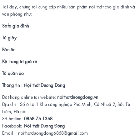
Tại đây, chúng tôi cung cấp nhiều sản phẩm nội thất cho gia đình và
văn phòng như:
Sofa gia đình
Tủ giầy
Bàn ăn
Kệ trang trí giá rẻ
Tủ quần áo
Thông tin : Nội thất Dương Đông
Đặt hàng online tại website:
noithatduongdong.vn
Địa chỉ : Số 6 Lô 1 Khu công nghiệp Phú Minh, Cổ Nhuế 2, Bắc Từ
Liêm, Hà nội
Số hotline:
0868.76.1368
Facebook:
Nội thất Dương Đông
Email : noithatduongdong6868@gmail.com