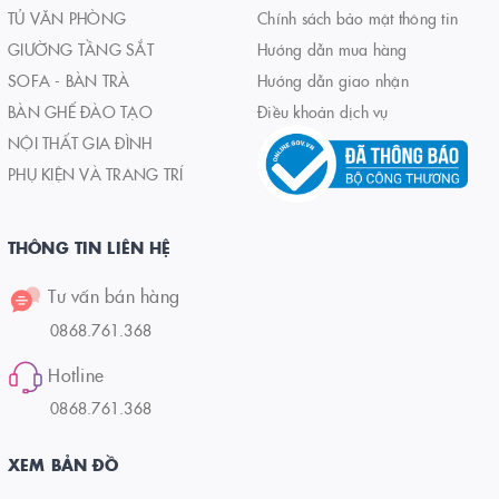
TỦ VĂN PHÒNG
Chính sách bảo mật thông tin
GIƯỜNG TẦNG SẮT
Hướng dẫn mua hàng
SOFA - BÀN TRÀ
Hướng dẫn giao nhận
BÀN GHẾ ĐÀO TẠO
Điều khoản dịch vụ
NỘI THẤT GIA ĐÌNH
PHỤ KIỆN VÀ TRANG TRÍ
THÔNG TIN LIÊN HỆ
Tư vấn bán hàng
0868.761.368
Hotline
0868.761.368
XEM BẢN ĐỒ