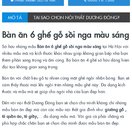
MÔ TẢ
TẠI SAO CHỌN NỘI THẤT DƯƠNG ĐÔNG?
Bàn ăn 6 ghế gỗ sồi nga màu sáng
Sở hữu những mẫu
Bàn ăn 6 ghế gỗ sồi nga màu sáng
tại Hà Nội với
nhiều mẫu mã và kích thước khác nhau giúp không gian bếp nhà bạn
thêm phần sang trọng và ấm cúng. Bộ bàn ăn 4 ghế sở hữu dáng hiện
đại tạo không gian sang trọng.
Bàn ăn với chất liệu gỗ tự nhiên cùng mặt ghế ngồi nhẵn bóng. Bạn sẽ
cảm thấy thoải mái khi ngồi trên những mẫu ghế này. Đa dạng kích
thước và mẫu mã sẽ giúp cho ngôi nhà cũa bạn đẹp hơn.
Đến với nội thất Dương Đông bạn sẽ chọn cho mình không chỉ những
mẫu bàn ăn đẹp mà còn các mẫu nội thất gia đình như:
giường gỗ ,
tủ quần áo, tủ giầy,
… đa dạng mẫu mã. Với giá cả phải chăng và
phù hợp chắc chắn bạn sẽ chọn cho mình được mẫu bàn ăn đẹp.