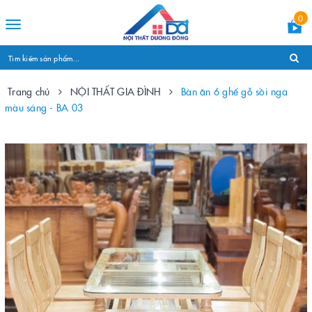
0
Toggle
navigation
Trang chủ
NỘI THẤT GIA ĐÌNH
Bàn ăn 6 ghế gỗ sồi nga
màu sáng - BA 03