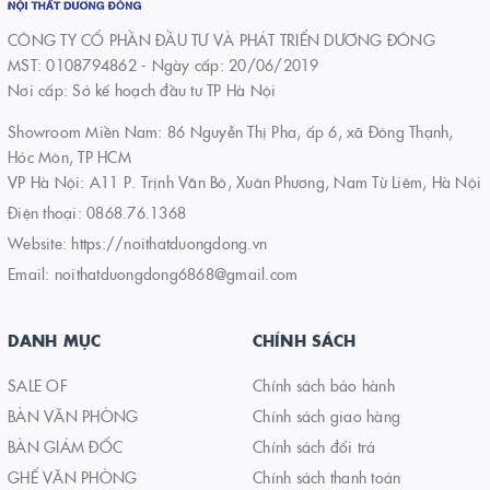
CÔNG TY CỔ PHẦN ĐẦU TƯ VÀ PHÁT TRIỂN DƯƠNG ĐÔNG
MST: 0108794862 - Ngày cấp: 20/06/2019
Nơi cấp: Sở kế hoạch đầu tư TP Hà Nội
Showroom Miền Nam: 86 Nguyễn Thị Pha, ấp 6, xã Đông Thạnh,
Hóc Môn, TP HCM
VP Hà Nội: A11 P. Trịnh Văn Bô, Xuân Phương, Nam Từ Liêm, Hà Nội
Điện thoại:
0868.76.1368
Website:
https://noithatduongdong.vn
Email:
noithatduongdong6868@gmail.com
DANH MỤC
CHÍNH SÁCH
SALE OF
Chính sách bảo hành
BÀN VĂN PHÒNG
Chính sách giao hàng
BÀN GIÁM ĐỐC
Chính sách đổi trả
GHẾ VĂN PHÒNG
Chính sách thanh toán